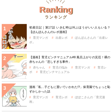
Ranking
ランキング
初産日記｜第17話 いきむ時は叫ぶほうがいい人もいる？
【ぽんぽんさんのレポ漫画】
育児マンガ
出産レポ
ぽんぽんさんの「出産レ
ポ」
【漫画】育児ピンチマニュアル#8 風呂上がりの災厄！裸の
赤ちゃんの「悲しすぎる事件」
赤ちゃん
育児の悩み
育児マンガ
育児レ
ポ
育児ピンチマニュアル
漫画「私…子どもに置いていかれた!?」保育園でちょっと恥
ずかしかった話
育児マンガ
育児レポ
ぽぽこさんの「育児漫
画」