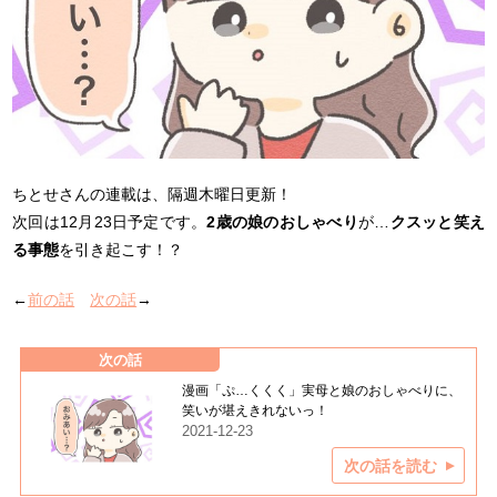
ちとせさんの連載は、隔週木曜日更新！
次回は12月23日予定です。
2歳の娘のおしゃべり
が…
クスッと笑え
る事態
を引き起こす！？
←
前の話
次の話
→
次の話
漫画「ぷ…くくく」実母と娘のおしゃべりに、
笑いが堪えきれないっ！
2021-12-23
次の話を読む