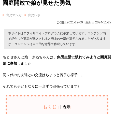
園庭開放で娘が見せた勇気
育児マンガ
育児レポ
公開日:2021-12-09 | 更新日:2024-11-27
本サイトはアフィリエイトプログラムに参加しています。コンテンツ内
で紹介した商品が購入されると売上の一部が還元されることがあります
が、コンテンツは自主的な意思で作成しています。
ちとせさんと娘・きぬちゃんは、
集団生活に慣れてみようと園庭開
放に参加
しました！
同世代のお友達との交流はちょっと苦手な様子…。
それでも子どもなりに一歩ずつ頑張っています♪
もくじ
非表示
[
]