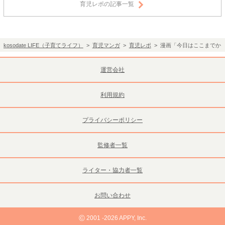
育児レポの記事一覧
kosodate LIFE（子育てライフ）
>
育児マンガ
>
育児レポ
> 漫画「今日はここまでか
運営会社
利用規約
プライバシーポリシー
監修者一覧
ライター・協力者一覧
お問い合わせ
©
2001 -2026 APPY, Inc.