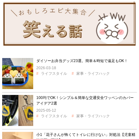
ダイソーお弁当グッズ23選。簡単＆時短で遠足もOK！
2026-03-18
ライフスタイル
家事・ライフハック
100均でOK！シンプル＆簡単な交通安全ワッペンのカバー
アイデア2選
2025-05-12
ライフスタイル
家事・ライフハック
小1「花子さんが怖くてトイレに行けない」対処法【児童精