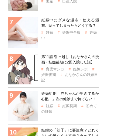
出産
出産入院
妊娠中にダメな湿布・使える湿
布。貼ってしまったらどうする？
妊娠
妊娠中全般
妊娠
中
第11話 引っ越し【おなかさんの漫
画・妊娠後期に2回入院した話】
育児マンガ
妊娠レポ
妊娠後期
おなかさんの妊娠日
記
妊娠初期「赤ちゃんが生きてるか
心配…」次の健診まで待てない！
妊娠
妊娠初期
初めて
の妊娠
妊婦の「筋子」に要注意？どれく
らいの量なら大丈夫？食べてしま