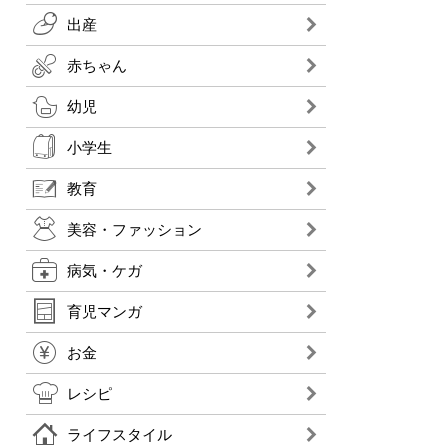
出産
赤ちゃん
幼児
小学生
教育
美容・ファッション
病気・ケガ
育児マンガ
お金
レシピ
ライフスタイル