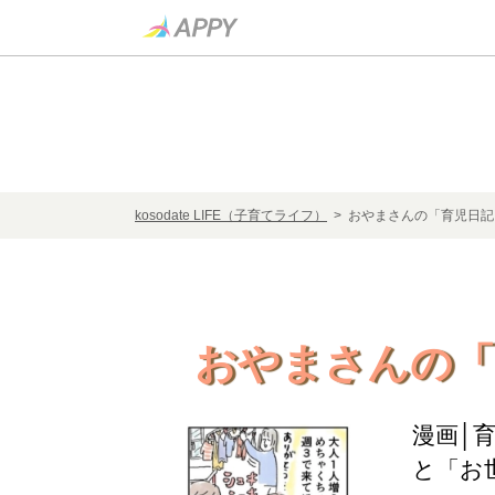
kosodate LIFE（子育てライフ）
> おやまさんの「育児日
おやまさんの「
漫画│
と「お