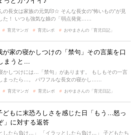
ょっとカワイイ♪
は家族の元気印☆ そんな長女の”怖いもの”が見
した！ いつも強気な娘の「弱点発覚……
育児マンガ
育児レポ
おやまさんの「育児日記」
我が家の寝かしつけの「禁句」その言葉を口
しまうと…
寝かしつけには…「禁句」があります。 もしもその一言
しまったら…。 パワフルな長女の寝かし……
育児マンガ
育児レポ
おやまさんの「育児日記」
子どもに末恐ろしさを感じた日「もう…怒っ
ぞ」に対する返答
したら負け…」 「イラッとしたら負け…」 子どもたち