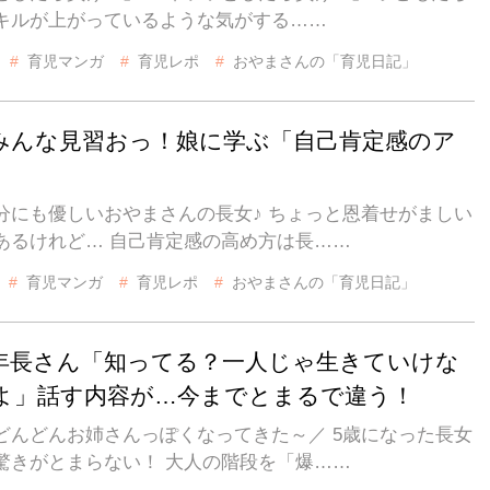
キルが上がっているような気がする……
育児マンガ
育児レポ
おやまさんの「育児日記」
みんな見習おっ！娘に学ぶ「自己肯定感のア
」
分にも優しいおやまさんの長女♪ ちょっと恩着せがましい
あるけれど… 自己肯定感の高め方は長……
育児マンガ
育児レポ
おやまさんの「育児日記」
年長さん「知ってる？一人じゃ生きていけな
よ」話す内容が…今までとまるで違う！
どんどんお姉さんっぽくなってきた～／ 5歳になった長女
驚きがとまらない！ 大人の階段を「爆……