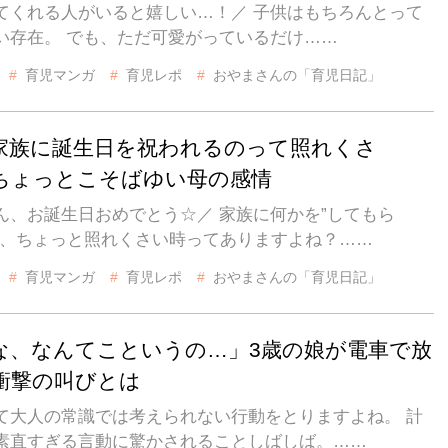
てくれる人がいると嬉しい…！／ 子供はもちろんとって
い存在。 でも、ただ可愛がっているだけ……
育児マンガ
育児レポ
おやまさんの「育児日記」
家族に誕生日を祝われるのって照れくさ
ちょっとこそばゆい母の感情
ん、お誕生日おめでとう☆／ 家族に何かを”してもら
に、ちょっと照れくさい時ってありますよね？……
育児マンガ
育児レポ
おやまさんの「育児日記」
な、なんてこというの…」3歳の娘が電車で放
衝撃の叫びとは
て大人の常識では考えられない行動をとりますよね。 計
素直すぎる言動に驚かされることしばしば。……