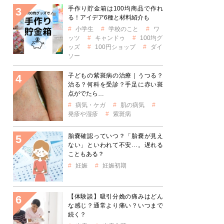
手作り貯金箱は100均商品で作れ
る！アイデア6種と材料紹介も
小学生
学校のこと
ワ
ッツ
キャンドゥ
100均グ
ッズ
100円ショップ
ダイ
ソー
子どもの紫斑病の治療｜うつる？
治る？何科を受診？手足に赤い斑
点がでたら…
病気・ケガ
肌の病気
発疹や湿疹
紫斑病
胎嚢確認っていつ？「胎嚢が見え
ない」といわれて不安…。遅れる
こともある？
妊娠
妊娠初期
【体験談】吸引分娩の痛みはどん
な感じ？通常より痛い？いつまで
続く？