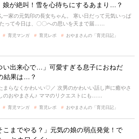
】娘が絶叫！雪を心待ちにするあまり…？
ん一家の元気印の長女ちゃん。 寒い日だって元気いっぱ
んたって今日は、〇〇への思いを天まで届……
育児マンガ
育児レポ
おやまさんの「育児日記」
つい出来心で…」可愛すぎる息子におねだ
の結果は…？
たまらなくかわいい♡／ 次男のかわいい話し声に癒やさ
しのおやまさん♪ ママのリクエストにも……
育児マンガ
育児レポ
おやまさんの「育児日記」
そこまでやる？」元気の娘の弱点発覚！で