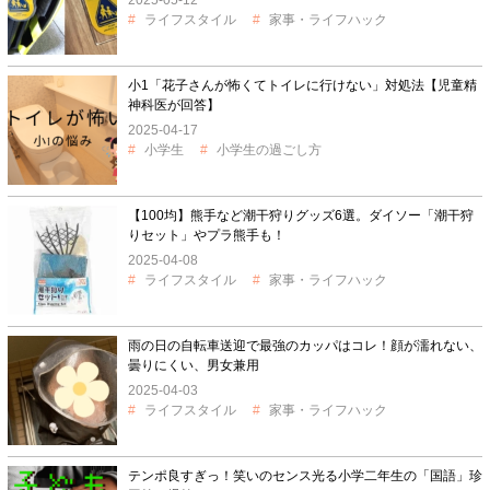
ライフスタイル
家事・ライフハック
小1「花子さんが怖くてトイレに行けない」対処法【児童精
神科医が回答】
2025-04-17
小学生
小学生の過ごし方
【100均】熊手など潮干狩りグッズ6選。ダイソー「潮干狩
りセット」やプラ熊手も！
2025-04-08
ライフスタイル
家事・ライフハック
雨の日の自転車送迎で最強のカッパはコレ！顔が濡れない、
曇りにくい、男女兼用
2025-04-03
ライフスタイル
家事・ライフハック
テンポ良すぎっ！笑いのセンス光る小学二年生の「国語」珍