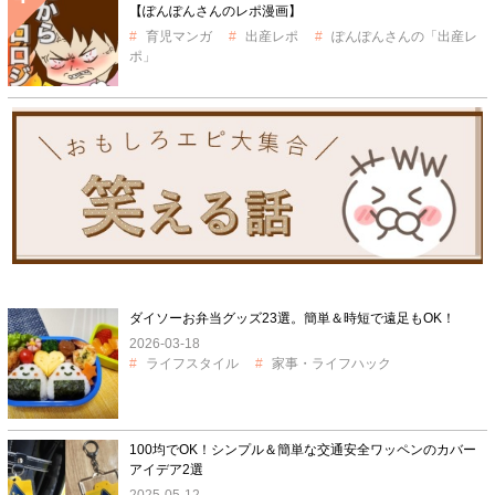
【ぽんぽんさんのレポ漫画】
育児マンガ
出産レポ
ぽんぽんさんの「出産レ
ポ」
ダイソーお弁当グッズ23選。簡単＆時短で遠足もOK！
2026-03-18
ライフスタイル
家事・ライフハック
100均でOK！シンプル＆簡単な交通安全ワッペンのカバー
アイデア2選
2025-05-12