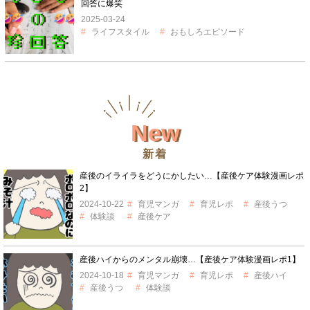
回答に爆笑
2025-03-24
ライフスタイル
おもしろエピソード
New
新着
産後のイライラをどうにかしたい…【産後ケア体験漫画レポ
2】
2024-10-22
育児マンガ
育児レポ
産後うつ
体験談
産後ケア
産後ハイからのメンタル崩壊…【産後ケア体験漫画レポ1】
2024-10-18
育児マンガ
育児レポ
産後ハイ
産後うつ
体験談