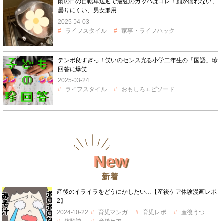
雨の日の自転車送迎で最強のカッパはコレ！顔が濡れない、
曇りにくい、男女兼用
2025-04-03
ライフスタイル
家事・ライフハック
テンポ良すぎっ！笑いのセンス光る小学二年生の「国語」珍
回答に爆笑
2025-03-24
ライフスタイル
おもしろエピソード
New
新着
産後のイライラをどうにかしたい…【産後ケア体験漫画レポ
2】
2024-10-22
育児マンガ
育児レポ
産後うつ
体験談
産後ケア