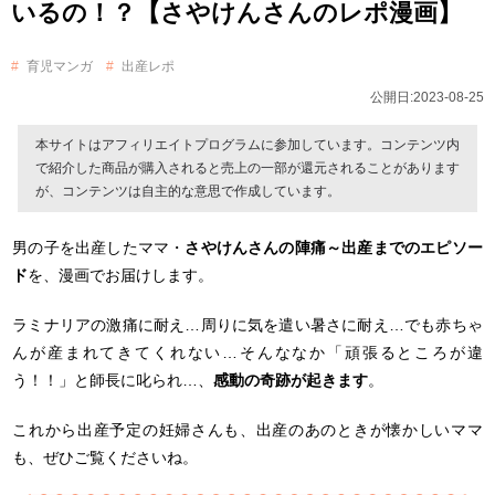
いるの！？【さやけんさんのレポ漫画】
育児マンガ
出産レポ
公開日:2023-08-25
本サイトはアフィリエイトプログラムに参加しています。コンテンツ内
で紹介した商品が購入されると売上の一部が還元されることがあります
が、コンテンツは自主的な意思で作成しています。
さやけんさんの陣痛～出産までのエピソー
男の子を出産したママ・
ド
を、漫画でお届けします。
ラミナリアの激痛に耐え…周りに気を遣い暑さに耐え…でも赤ちゃ
んが産まれてきてくれない…そんななか「頑張るところが違
う！！」と師長に叱られ…、
感動の奇跡が起きます
。
これから出産予定の妊婦さんも、出産のあのときが懐かしいママ
も、ぜひご覧くださいね。