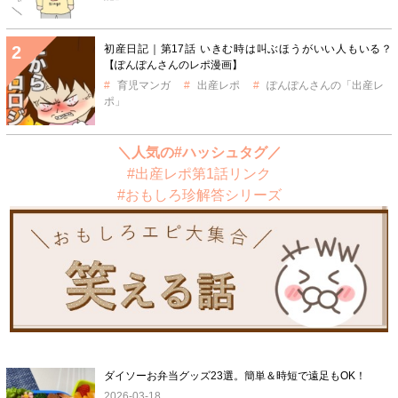
初産日記｜第17話 いきむ時は叫ぶほうがいい人もいる？
【ぽんぽんさんのレポ漫画】
育児マンガ
出産レポ
ぽんぽんさんの「出産レ
ポ」
＼人気の#ハッシュタグ／
#出産レポ第1話リンク
#おもしろ珍解答シリーズ
ダイソーお弁当グッズ23選。簡単＆時短で遠足もOK！
2026-03-18