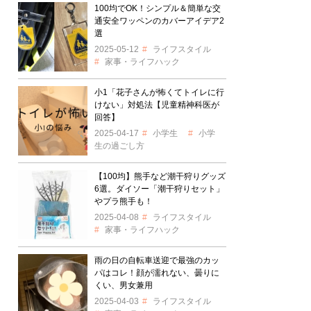
100均でOK！シンプル＆簡単な交
通安全ワッペンのカバーアイデア2
選
2025-05-12
ライフスタイル
家事・ライフハック
小1「花子さんが怖くてトイレに行
けない」対処法【児童精神科医が
回答】
2025-04-17
小学生
小学
生の過ごし方
【100均】熊手など潮干狩りグッズ
6選。ダイソー「潮干狩りセット」
やプラ熊手も！
2025-04-08
ライフスタイル
家事・ライフハック
雨の日の自転車送迎で最強のカッ
パはコレ！顔が濡れない、曇りに
くい、男女兼用
2025-04-03
ライフスタイル