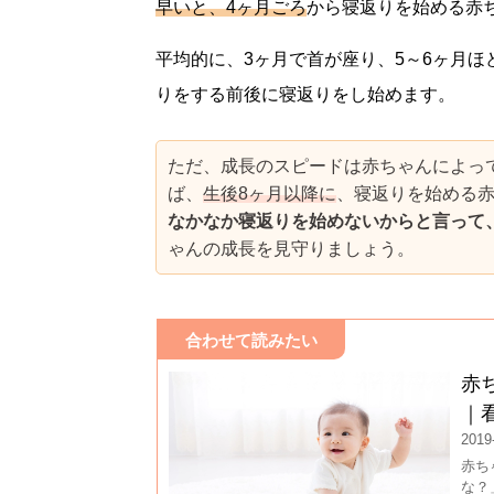
早いと、4ヶ月ごろ
から寝返りを始める赤
平均的に、3ヶ月で首が座り、5～6ヶ月
りをする前後に寝返りをし始めます。
ただ、成長のスピードは赤ちゃんによっ
ば、
生後8
ヶ月以降
に
、寝返りを始める
なかなか寝返りを始めないからと言って
ゃんの成長を見守りましょう。
合わせて読みたい
赤
｜
2019
赤ち
な？