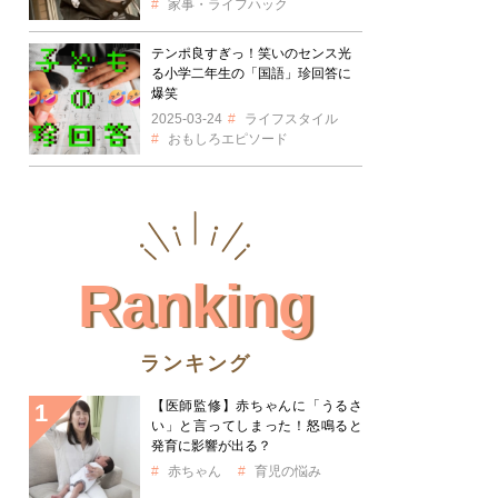
家事・ライフハック
テンポ良すぎっ！笑いのセンス光
る小学二年生の「国語」珍回答に
爆笑
2025-03-24
ライフスタイル
おもしろエピソード
Ranking
ランキング
【医師監修】赤ちゃんに「うるさ
い」と言ってしまった！怒鳴ると
発育に影響が出る？
赤ちゃん
育児の悩み