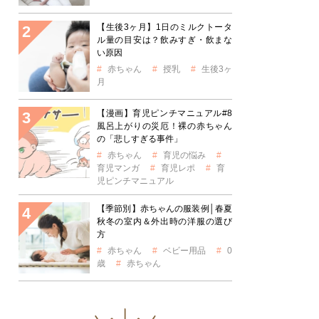
【生後3ヶ月】1日のミルクトータ
ル量の目安は？飲みすぎ・飲まな
い原因
赤ちゃん
授乳
生後3ヶ
月
【漫画】育児ピンチマニュアル#8
風呂上がりの災厄！裸の赤ちゃん
の「悲しすぎる事件」
赤ちゃん
育児の悩み
育児マンガ
育児レポ
育
児ピンチマニュアル
【季節別】赤ちゃんの服装例│春夏
秋冬の室内＆外出時の洋服の選び
方
赤ちゃん
ベビー用品
0
歳
赤ちゃん