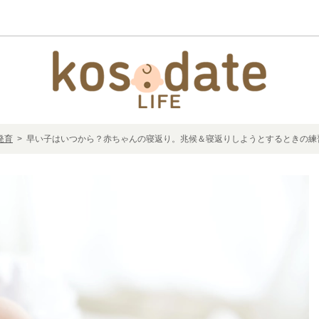
発育
> 早い子はいつから？赤ちゃんの寝返り。兆候＆寝返りしようとするときの練