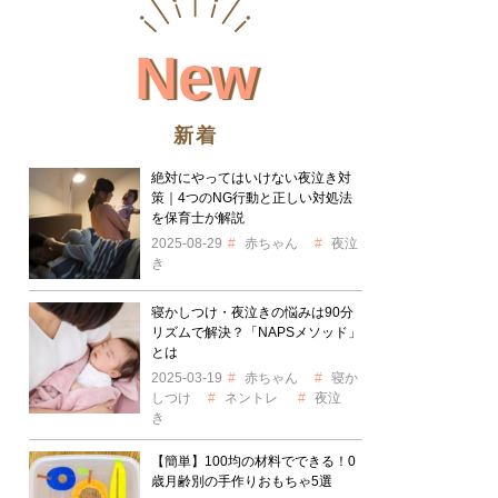
New
新着
絶対にやってはいけない夜泣き対
策｜4つのNG行動と正しい対処法
を保育士が解説
2025-08-29
赤ちゃん
夜泣
き
寝かしつけ・夜泣きの悩みは90分
リズムで解決？「NAPSメソッド」
とは
2025-03-19
赤ちゃん
寝か
しつけ
ネントレ
夜泣
き
【簡単】100均の材料でできる！0
歳月齢別の手作りおもちゃ5選