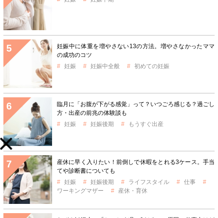
妊娠中に体重を増やさない13の方法。増やさなかったママ
の成功のコツ
妊娠
妊娠中全般
初めての妊娠
臨月に「お腹が下がる感覚」って？いつごろ感じる？過ごし
方・出産の前兆の体験談も
妊娠
妊娠後期
もうすぐ出産
産休に早く入りたい！前倒しで休暇をとれる3ケース。手当
てや診断書についても
妊娠
妊娠後期
ライフスタイル
仕事
ワーキングマザー
産休・育休