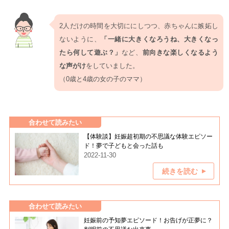
2人だけの時間を大切ににしつつ、赤ちゃんに嫉妬し
ないように、
「一緒に大きくなろうね、大きくなっ
たら何して遊ぶ？」
など、
前向きな楽しくなるよう
な声がけ
をしていました。
（0歳と4歳の女の子のママ）
合わせて読みたい
【体験談】妊娠超初期の不思議な体験エピソー
ド！夢で子どもと会った話も
2022-11-30
続きを読む
合わせて読みたい
妊娠前の予知夢エピソード！お告げが正夢に？