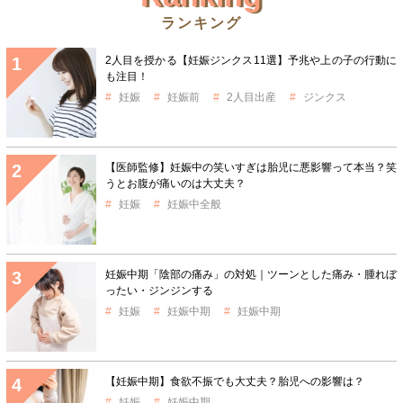
ランキング
2人目を授かる【妊娠ジンクス11選】予兆や上の子の行動に
も注目！
妊娠
妊娠前
2人目出産
ジンクス
【医師監修】妊娠中の笑いすぎは胎児に悪影響って本当？笑
うとお腹が痛いのは大丈夫？
妊娠
妊娠中全般
妊娠中期「陰部の痛み」の対処｜ツーンとした痛み・腫れぼ
ったい・ジンジンする
妊娠
妊娠中期
妊娠中期
【妊娠中期】食欲不振でも大丈夫？胎児への影響は？
妊娠
妊娠中期