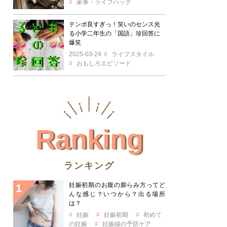
家事・ライフハック
テンポ良すぎっ！笑いのセンス光
る小学二年生の「国語」珍回答に
爆笑
2025-03-24
ライフスタイル
おもしろエピソード
Ranking
ランキング
妊娠初期のお腹の膨らみ方ってど
んな感じ？いつから？出る場所
は？
妊娠
妊娠初期
初めて
の妊娠
妊娠線の予防ケア