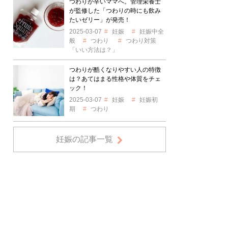
つわりが辛いママへ。管理栄養士
が監修した「つわりの時にも飲み
たいゼリー」が発売！
2025-03-07
妊娠
妊娠中全
般
つわり
つわり対策
「いい方法は？」
つわりが酷くなりやすい人の特徴
は？あてはまる性格や体質をチェ
ック！
2025-03-07
妊娠
妊娠初
期
つわり
妊娠の記事一覧