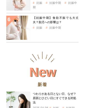
妊娠
妊娠中期
妊娠中
期
【妊娠中期】食欲不振でも大丈
夫？胎児への影響は？
妊娠
妊娠中期
New
新着
つわりがある日とない日、なぜ？
原因とひどい日にすぐできる対処
法