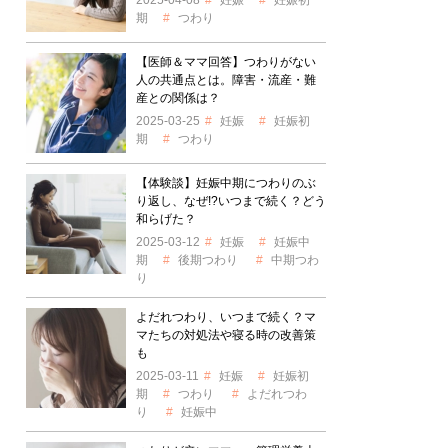
2025-04-08
妊娠
妊娠初
期
つわり
【医師＆ママ回答】つわりがない
人の共通点とは。障害・流産・難
産との関係は？
2025-03-25
妊娠
妊娠初
期
つわり
【体験談】妊娠中期につわりのぶ
り返し、なぜ!?いつまで続く？どう
和らげた？
2025-03-12
妊娠
妊娠中
期
後期つわり
中期つわ
り
よだれつわり、いつまで続く？マ
マたちの対処法や寝る時の改善策
も
2025-03-11
妊娠
妊娠初
期
つわり
よだれつわ
り
妊娠中