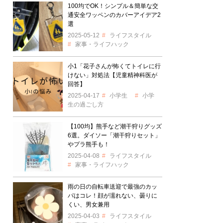
100均でOK！シンプル＆簡単な交
通安全ワッペンのカバーアイデア2
選
2025-05-12
ライフスタイル
家事・ライフハック
小1「花子さんが怖くてトイレに行
けない」対処法【児童精神科医が
回答】
2025-04-17
小学生
小学
生の過ごし方
【100均】熊手など潮干狩りグッズ
6選。ダイソー「潮干狩りセット」
やプラ熊手も！
2025-04-08
ライフスタイル
家事・ライフハック
雨の日の自転車送迎で最強のカッ
パはコレ！顔が濡れない、曇りに
くい、男女兼用
2025-04-03
ライフスタイル