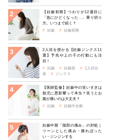
【妊娠初期】つわりが12週目に
「急にひどくなった…」乗り切り
方。いつまで続く？
妊娠
妊娠初期
2人目を授かる【妊娠ジンクス11
選】予兆や上の子の行動にも注
目！
妊娠
妊娠前
2人目出
産
ジンクス
【医師監修】妊娠中の笑いすぎは
胎児に悪影響って本当？笑うとお
腹が痛いのは大丈夫？
妊娠
妊娠中全般
妊娠中期「陰部の痛み」の対処｜
ツーンとした痛み・腫れぼった
い・ジンジンする