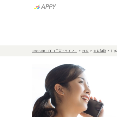
kosodate LIFE（子育てライフ）
>
妊娠
>
妊娠初期
> 妊