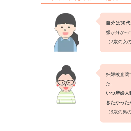
自分は30
娠が分かっ
（2歳の女
妊娠検査薬
た。
いつ産婦人
きたかった
（3歳の男