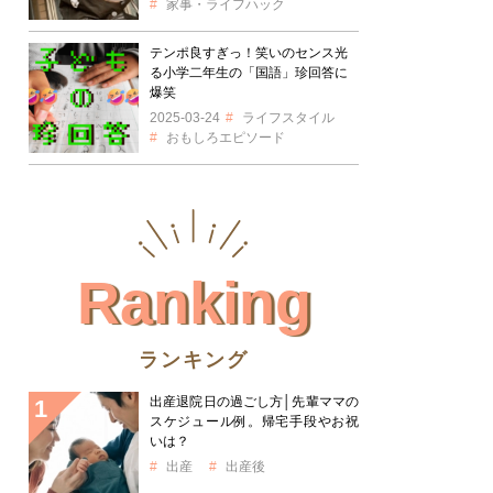
家事・ライフハック
テンポ良すぎっ！笑いのセンス光
る小学二年生の「国語」珍回答に
爆笑
2025-03-24
ライフスタイル
おもしろエピソード
Ranking
ランキング
出産退院日の過ごし方│先輩ママの
スケジュール例。帰宅手段やお祝
いは？
出産
出産後