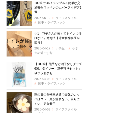
100均でOK！シンプル＆簡単な交
通安全ワッペンのカバーアイデア2
選
2025-05-12
ライフスタイル
家事・ライフハック
小1「花子さんが怖くてトイレに行
けない」対処法【児童精神科医が
回答】
2025-04-17
小学生
小学
生の過ごし方
【100均】熊手など潮干狩りグッズ
6選。ダイソー「潮干狩りセット」
やプラ熊手も！
2025-04-08
ライフスタイル
家事・ライフハック
雨の日の自転車送迎で最強のカッ
パはコレ！顔が濡れない、曇りに
くい、男女兼用
2025-04-03
ライフスタイル