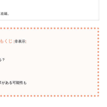
に在籍。
もくじ
非表示
[
]
る？
常がある可能性も