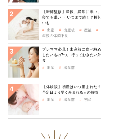
【医師監修】産後、異常に眠い。
寝ても眠い･･･いつまで続く？授乳
中も
出産
出産後
産後
産後の体調不良
プレママ必見！出産前に食べ納め
したいもの7つ。行っておきたい外
食
出産
出産前
【体験談】初産はいつ産まれた？
予定日より早く産まれる人の特徴
出産
出産前
初産