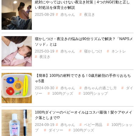
絶対にやってはいけない夜泣き対策｜4つのNG行動と正し
い対処法を保育士が解説
2025-08-29
赤ちゃん
夜泣き
寝かしつけ・夜泣きの悩みは90分リズムで解決？「NAPSメ
ソッド」とは
2025-03-19
赤ちゃん
寝かしつけ
ネントレ
夜泣き
【簡単】100均の材料でできる！0歳月齢別の手作りおもち
ゃ5選
2024-09-30
赤ちゃん
赤ちゃんの過ごし方
ダイ
ソー
100均グッズ
100円ショップ
100均ダイソーのベビーオイルはコスパ最強！髪ケアやメイ
ク落としまで!?
2024-09-19
赤ちゃん
ベビー用品
100円ショッ
プ
ダイソー
100均グッズ