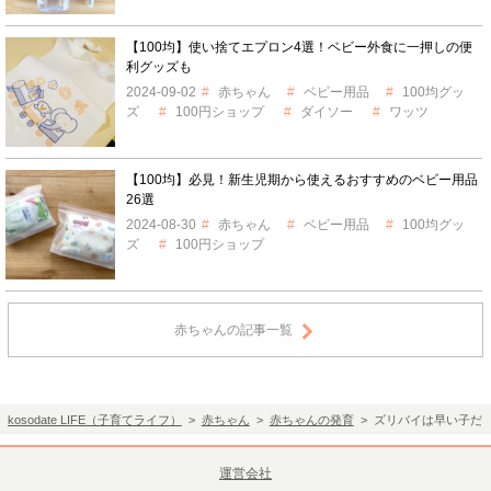
【100均】使い捨てエプロン4選！ベビー外食に一押しの便
利グッズも
2024-09-02
赤ちゃん
ベビー用品
100均グッ
ズ
100円ショップ
ダイソー
ワッツ
【100均】必見！新生児期から使えるおすすめのベビー用品
26選
2024-08-30
赤ちゃん
ベビー用品
100均グッ
ズ
100円ショップ
赤ちゃんの記事一覧
kosodate LIFE（子育てライフ）
>
赤ちゃん
>
赤ちゃんの発育
> ズリバイは早い子だ
運営会社