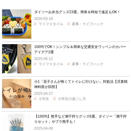
ダイソーお弁当グッズ23選。簡単＆時短で遠足もOK！
2026-03-18
ライフスタイル
家事・ライフハック
100均でOK！シンプル＆簡単な交通安全ワッペンのカバー
アイデア2選
2025-05-12
ライフスタイル
家事・ライフハック
小1「花子さんが怖くてトイレに行けない」対処法【児童精
神科医が回答】
2025-04-17
小学生
小学生の過ごし方
【100均】熊手など潮干狩りグッズ6選。ダイソー「潮干狩
りセット」やプラ熊手も！
2025-04-08