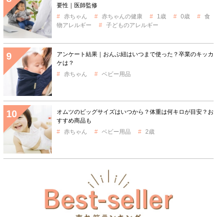
要性｜医師監修
赤ちゃん
赤ちゃんの健康
1歳
0歳
食
物アレルギー
子どものアレルギー
アンケート結果｜おんぶ紐はいつまで使った？卒業のキッカ
ケは？
赤ちゃん
ベビー用品
オムツのビッグサイズはいつから？体重は何キロが目安？お
すすめ商品も
赤ちゃん
ベビー用品
2歳