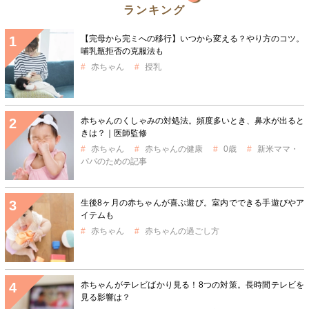
ランキング
【完母から完ミへの移行】いつから変える？やり方のコツ。
哺乳瓶拒否の克服法も
赤ちゃん
授乳
赤ちゃんのくしゃみの対処法。頻度多いとき、鼻水が出ると
きは？｜医師監修
赤ちゃん
赤ちゃんの健康
0歳
新米ママ・
パパのための記事
生後8ヶ月の赤ちゃんが喜ぶ遊び。室内でできる手遊びやア
イテムも
赤ちゃん
赤ちゃんの過ごし方
赤ちゃんがテレビばかり見る！8つの対策。長時間テレビを
見る影響は？