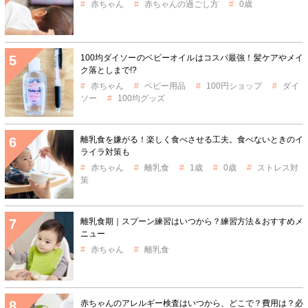
赤ちゃん
赤ちゃんの過ごし方
0歳
100均ダイソーのベビーオイルはコスパ最強！髪ケアやメイ
ク落としまで!?
赤ちゃん
ベビー用品
100円ショップ
ダイ
ソー
100均グッズ
離乳食を嫌がる！楽しく食べさせる工夫。食べないときのイ
ライラ対策も
赤ちゃん
離乳食
1歳
0歳
ストレス対
策
離乳食期｜スプーン練習はいつから？練習方法＆おすすめメ
ニュー
赤ちゃん
離乳食
赤ちゃんのアレルギー検査はいつから、どこで？費用は？必