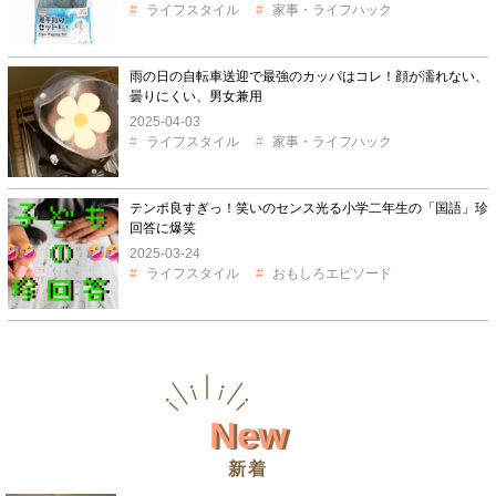
ライフスタイル
家事・ライフハック
雨の日の自転車送迎で最強のカッパはコレ！顔が濡れない、
曇りにくい、男女兼用
2025-04-03
ライフスタイル
家事・ライフハック
テンポ良すぎっ！笑いのセンス光る小学二年生の「国語」珍
回答に爆笑
2025-03-24
ライフスタイル
おもしろエピソード
New
新着