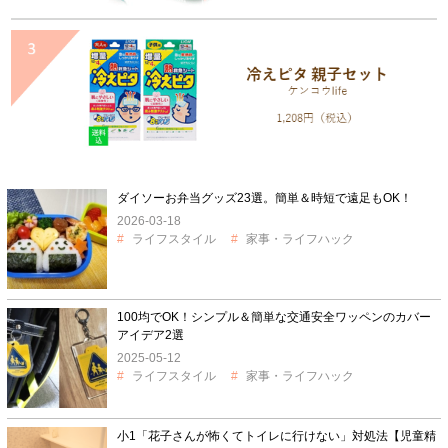
ダイソーお弁当グッズ23選。簡単＆時短で遠足もOK！
2026-03-18
ライフスタイル
家事・ライフハック
100均でOK！シンプル＆簡単な交通安全ワッペンのカバー
アイデア2選
2025-05-12
ライフスタイル
家事・ライフハック
小1「花子さんが怖くてトイレに行けない」対処法【児童精