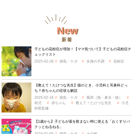
New
新着
子どもの花粉症が増加！【ママ気づいて】子どもの花粉症チ
ェックリスト
2025-02-28
病気・ケガ
全身の不調
花粉症
【教えて！たけつな先生】咳のとき、小児科と耳鼻科どっ
ち？赤ちゃんの症状も解説
2025-02-18
病気・ケガ
風邪（熱・鼻水・咳）
幼児
赤ちゃん
教えて！たけつな先生
小児
科医監修
【1歳から】子どもが薬を飲まない時に使える「おくすりパ
クッとねるねる」
2024-01-05
病気・ケガ
その他