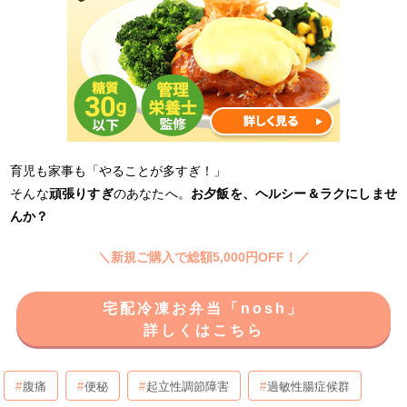
育児も家事も「やることが多すぎ！」
そんな
頑張りすぎ
のあなたへ。
お夕飯を、ヘルシー＆ラクにしませ
んか？
＼新規ご購入で総額5,000円OFF！／
宅配冷凍お弁当「nosh」
詳しくはこちら
腹痛
便秘
起立性調節障害
過敏性腸症候群