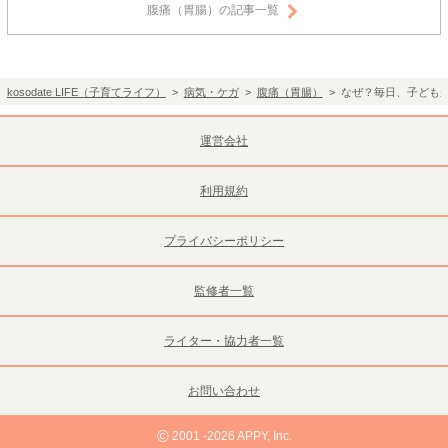
腹痛（胃腸）の記事一覧
kosodate LIFE（子育てライフ）
>
病気・ケガ
>
腹痛（胃腸）
> なぜ？毎日、子ども
運営会社
利用規約
プライバシーポリシー
監修者一覧
ライター・協力者一覧
お問い合わせ
©
2001 -2026 APPY, Inc.