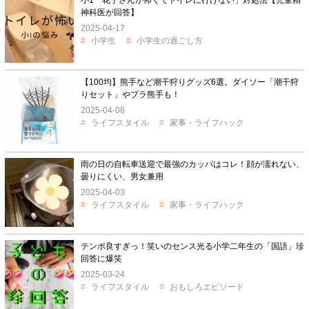
小1「花子さんが怖くてトイレに行けない」対処法【児童精
神科医が回答】
2025-04-17
小学生
小学生の過ごし方
【100均】熊手など潮干狩りグッズ6選。ダイソー「潮干狩
りセット」やプラ熊手も！
2025-04-08
ライフスタイル
家事・ライフハック
雨の日の自転車送迎で最強のカッパはコレ！顔が濡れない、
曇りにくい、男女兼用
2025-04-03
ライフスタイル
家事・ライフハック
テンポ良すぎっ！笑いのセンス光る小学二年生の「国語」珍
回答に爆笑
2025-03-24
ライフスタイル
おもしろエピソード