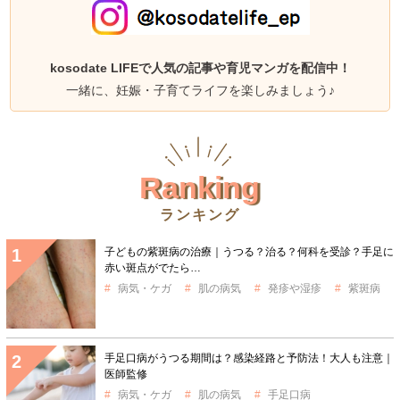
kosodate LIFEで人気の記事や育児マンガを配信中！
一緒に、妊娠・子育てライフを楽しみましょう♪
Ranking
ランキング
子どもの紫斑病の治療｜うつる？治る？何科を受診？手足に
赤い斑点がでたら…
病気・ケガ
肌の病気
発疹や湿疹
紫斑病
手足口病がうつる期間は？感染経路と予防法！大人も注意｜
医師監修
病気・ケガ
肌の病気
手足口病