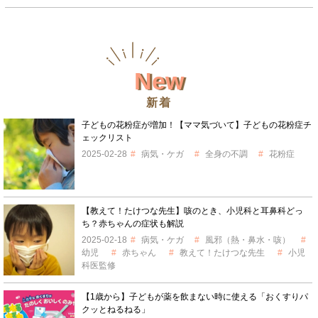
New
新着
子どもの花粉症が増加！【ママ気づいて】子どもの花粉症チ
ェックリスト
2025-02-28
病気・ケガ
全身の不調
花粉症
【教えて！たけつな先生】咳のとき、小児科と耳鼻科どっ
ち？赤ちゃんの症状も解説
2025-02-18
病気・ケガ
風邪（熱・鼻水・咳）
幼児
赤ちゃん
教えて！たけつな先生
小児
科医監修
【1歳から】子どもが薬を飲まない時に使える「おくすりパ
クッとねるねる」