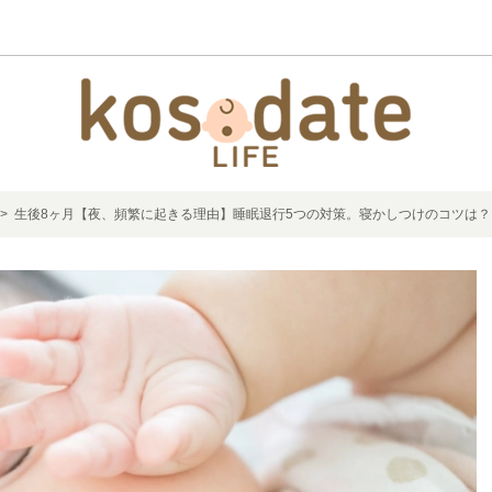
> 生後8ヶ月【夜、頻繁に起きる理由】睡眠退行5つの対策。寝かしつけのコツは？