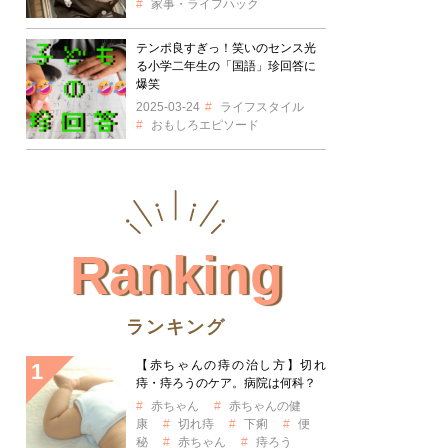
家事・ライフハック
テンポ良すぎっ！笑いのセンス光
る小学二年生の「国語」珍回答に
爆笑
2025-03-24
ライフスタイル
おもしろエピソード
Ranking
ランキング
【赤ちゃんの痔の治し方】切れ
痔・痔ろうのケア。病院は何科？
赤ちゃん
赤ちゃんの健
康
切れ痔
下痢
便
秘
赤ちゃん
痔ろう