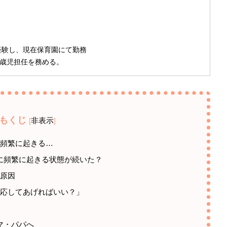
経験し、現在保育園にて勤務
.1歳児担任を務める。
もくじ
非表示
[
]
に頻繁に起きる…
に頻繁に起きる状態が続いた？
の原因
対応してあげればいい？」
マ・パパへ