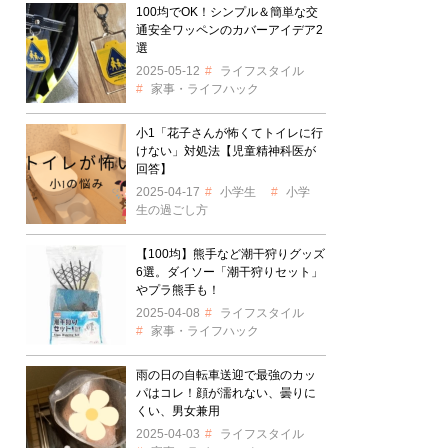
100均でOK！シンプル＆簡単な交
通安全ワッペンのカバーアイデア2
選
2025-05-12
ライフスタイル
家事・ライフハック
小1「花子さんが怖くてトイレに行
けない」対処法【児童精神科医が
回答】
2025-04-17
小学生
小学
生の過ごし方
【100均】熊手など潮干狩りグッズ
6選。ダイソー「潮干狩りセット」
やプラ熊手も！
2025-04-08
ライフスタイル
家事・ライフハック
雨の日の自転車送迎で最強のカッ
パはコレ！顔が濡れない、曇りに
くい、男女兼用
2025-04-03
ライフスタイル