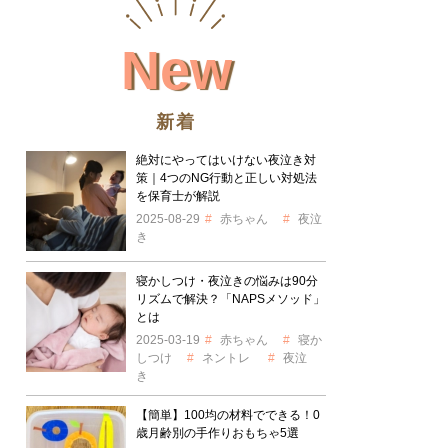
New
新着
絶対にやってはいけない夜泣き対
策｜4つのNG行動と正しい対処法
を保育士が解説
2025-08-29
赤ちゃん
夜泣
き
寝かしつけ・夜泣きの悩みは90分
リズムで解決？「NAPSメソッド」
とは
2025-03-19
赤ちゃん
寝か
しつけ
ネントレ
夜泣
き
【簡単】100均の材料でできる！0
歳月齢別の手作りおもちゃ5選