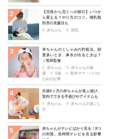
【完母から完ミへの移行】いつか
ら変える？やり方のコツ。哺乳瓶
拒否の克服法も
赤ちゃん
授乳
赤ちゃんのくしゃみの対処法。頻
度多いとき、鼻水が出るときは？
｜医師監修
赤ちゃん
赤ちゃんの健
康
0歳
新米ママ・パパの
ための記事
生後8ヶ月の赤ちゃんが喜ぶ遊び。
室内でできる手遊びやアイテムも
赤ちゃん
赤ちゃんの過ごし
方
赤ちゃんがテレビばかり見る！8つ
の対策。長時間テレビを見る影響