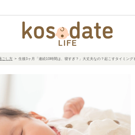
過ごし方
> 生後3ヶ月「連続10時間は、寝すぎ？」大丈夫なの？起こすタイミング