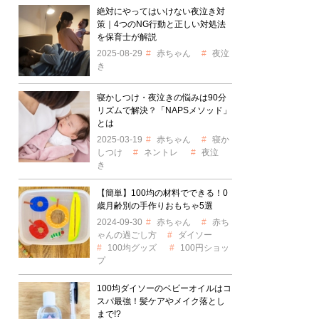
絶対にやってはいけない夜泣き対
策｜4つのNG行動と正しい対処法
を保育士が解説
2025-08-29
赤ちゃん
夜泣
き
寝かしつけ・夜泣きの悩みは90分
リズムで解決？「NAPSメソッド」
とは
2025-03-19
赤ちゃん
寝か
しつけ
ネントレ
夜泣
き
【簡単】100均の材料でできる！0
歳月齢別の手作りおもちゃ5選
2024-09-30
赤ちゃん
赤ち
ゃんの過ごし方
ダイソー
100均グッズ
100円ショッ
プ
100均ダイソーのベビーオイルはコ
スパ最強！髪ケアやメイク落とし
まで!?