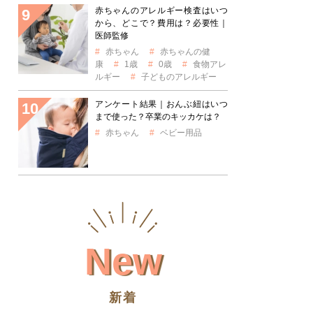
赤ちゃんのアレルギー検査はいつ
から、どこで？費用は？必要性｜
医師監修
赤ちゃん
赤ちゃんの健
康
1歳
0歳
食物アレ
ルギー
子どものアレルギー
アンケート結果｜おんぶ紐はいつ
まで使った？卒業のキッカケは？
赤ちゃん
ベビー用品
New
新着