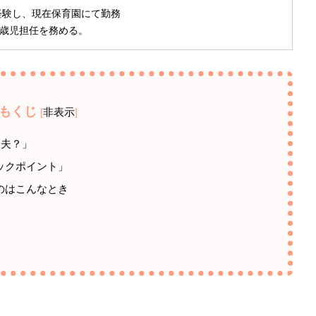
経験し、現在保育園にて勤務
.1歳児担任を務める。
もくじ
非表示
[
]
丈夫？」
ックポイント」
のはこんなとき