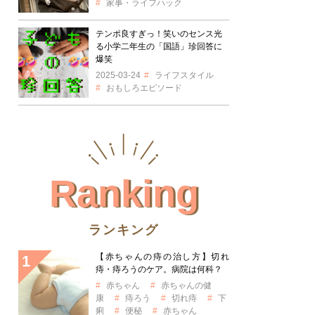
家事・ライフハック
テンポ良すぎっ！笑いのセンス光
る小学二年生の「国語」珍回答に
爆笑
2025-03-24
ライフスタイル
おもしろエピソード
Ranking
ランキング
【赤ちゃんの痔の治し方】切れ
痔・痔ろうのケア。病院は何科？
赤ちゃん
赤ちゃんの健
康
痔ろう
切れ痔
下
痢
便秘
赤ちゃん