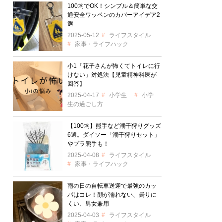
100均でOK！シンプル＆簡単な交
通安全ワッペンのカバーアイデア2
選
2025-05-12
ライフスタイル
家事・ライフハック
小1「花子さんが怖くてトイレに行
けない」対処法【児童精神科医が
回答】
2025-04-17
小学生
小学
生の過ごし方
【100均】熊手など潮干狩りグッズ
6選。ダイソー「潮干狩りセット」
やプラ熊手も！
2025-04-08
ライフスタイル
家事・ライフハック
雨の日の自転車送迎で最強のカッ
パはコレ！顔が濡れない、曇りに
くい、男女兼用
2025-04-03
ライフスタイル