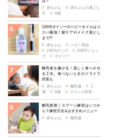
は？
赤ちゃん
赤ちゃんの過ごし
方
0歳
100均ダイソーのベビーオイルはコ
スパ最強！髪ケアやメイク落とし
まで!?
赤ちゃん
ベビー用品
100均グッズ
100円ショッ
プ
ダイソー
離乳食を嫌がる！楽しく食べさせ
る工夫。食べないときのイライラ
対策も
赤ちゃん
離乳食
1
歳
0歳
ストレス対策
離乳食期｜スプーン練習はいつか
ら？練習方法＆おすすめメニュー
赤ちゃん
離乳食