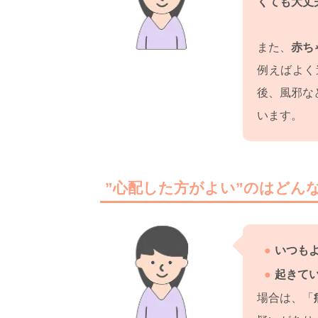
くても大丈
また、
赤ち
例えばよく
後、風邪な
います。
”心配した方がよい”のはどん
いつも
起きて
場合は、「