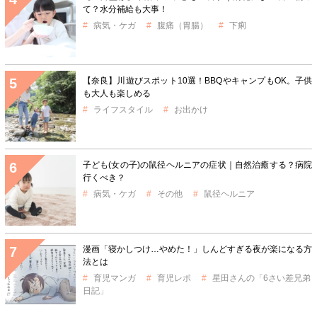
て？水分補給も大事！
病気・ケガ
腹痛（胃腸）
下痢
【奈良】川遊びスポット10選！BBQやキャンプもOK。子供
も大人も楽しめる
ライフスタイル
お出かけ
子ども(女の子)の鼠径ヘルニアの症状｜自然治癒する？病院
行くべき？
病気・ケガ
その他
鼠径ヘルニア
漫画「寝かしつけ…やめた！」しんどすぎる夜が楽になる方
法とは
育児マンガ
育児レポ
星田さんの「6さい差兄弟
日記」