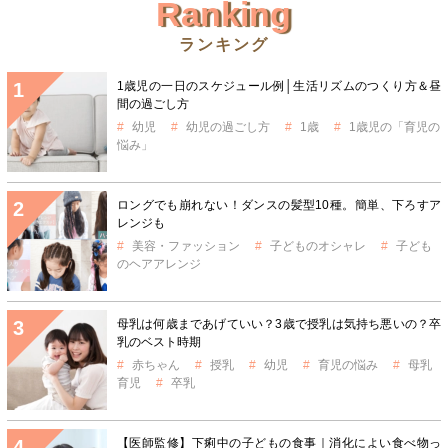
Ranking
ランキング
1歳児の一日のスケジュール例│生活リズムのつくり方＆昼
間の過ごし方
幼児
幼児の過ごし方
1歳
1歳児の「育児の
悩み」
ロングでも崩れない！ダンスの髪型10種。簡単、下ろすア
レンジも
美容・ファッション
子どものオシャレ
子ども
のヘアアレンジ
母乳は何歳まであげていい？3歳で授乳は気持ち悪いの？卒
乳のベスト時期
赤ちゃん
授乳
幼児
育児の悩み
母乳
育児
卒乳
【医師監修】下痢中の子どもの食事｜消化によい食べ物っ