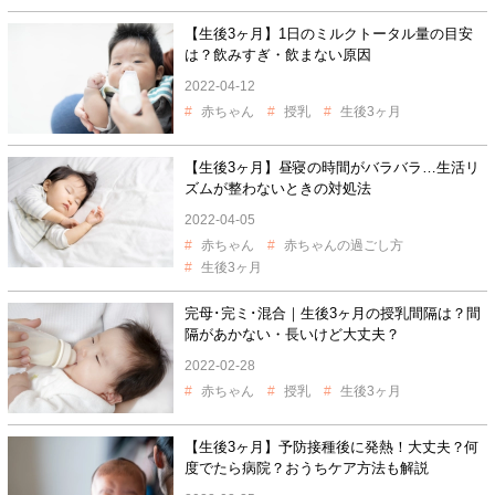
【生後3ヶ月】1日のミルクトータル量の目安
は？飲みすぎ・飲まない原因
2022-04-12
赤ちゃん
授乳
生後3ヶ月
【生後3ヶ月】昼寝の時間がバラバラ…生活リ
ズムが整わないときの対処法
2022-04-05
赤ちゃん
赤ちゃんの過ごし方
生後3ヶ月
完母･完ミ･混合｜生後3ヶ月の授乳間隔は？間
隔があかない・長いけど大丈夫？
2022-02-28
赤ちゃん
授乳
生後3ヶ月
【生後3ヶ月】予防接種後に発熱！大丈夫？何
度でたら病院？おうちケア方法も解説