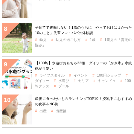
子育てで後悔しない！1歳のうちに「やっておけばよかった
10のこと」先輩ママ・パパの体験談
幼児
幼児の過ごし方
1歳
1歳児の「育児の
悩み」
【100均】水遊びおもちゃ33種！ダイソーの「かき氷」水鉄
砲が可愛い
ライフスタイル
イベント
100円ショップ
ダイソー
水遊び
セリア
キャンドゥ
100
均グッズ
プール
産後に食べたいものランキングTOP10！授乳中におすすめ
の食事＆NG例
出産
出産後