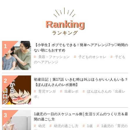
Ranking
ランキング
【小学生】ボブでもできる！簡単ヘアアレンジ7つ♡時間の
ない朝にもおすすめ
美容・ファッション
子どものオシャレ
子ども
のヘアアレンジ
初産日記｜第17話 いきむ時は叫ぶほうがいい人もいる？
【ぽんぽんさんのレポ漫画】
育児マンガ
出産レポ
ぽんぽんさんの「出産レ
ポ」
1歳児の一日のスケジュール例│生活リズムのつくり方＆昼
間の過ごし方
幼児
幼児の過ごし方
1歳
1歳児の「育児の