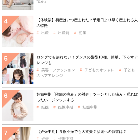
悩み」
【体験談】初産はいつ産まれた？予定日より早く産まれる人
の特徴
出産
出産前
初産
ロングでも崩れない！ダンスの髪型10種。簡単、下ろすア
レンジも
美容・ファッション
子どものオシャレ
子ども
のヘアアレンジ
妊娠中期「陰部の痛み」の対処｜ツーンとした痛み・腫れぼ
ったい・ジンジンする
妊娠
妊娠中期
妊娠中期
【妊娠中期】食欲不振でも大丈夫？胎児への影響は？
妊娠
妊娠中期