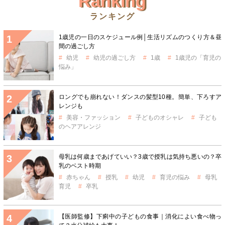
Ranking
ランキング
1歳児の一日のスケジュール例│生活リズムのつくり方＆昼
間の過ごし方
幼児
幼児の過ごし方
1歳
1歳児の「育児の
悩み」
ロングでも崩れない！ダンスの髪型10種。簡単、下ろすア
レンジも
美容・ファッション
子どものオシャレ
子ども
のヘアアレンジ
母乳は何歳まであげていい？3歳で授乳は気持ち悪いの？卒
乳のベスト時期
赤ちゃん
授乳
幼児
育児の悩み
母乳
育児
卒乳
【医師監修】下痢中の子どもの食事｜消化によい食べ物っ