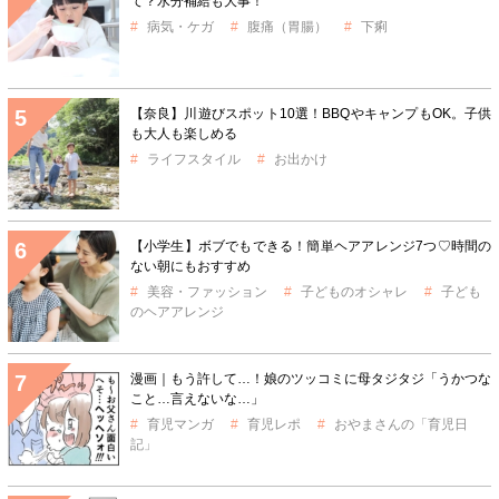
て？水分補給も大事！
病気・ケガ
腹痛（胃腸）
下痢
【奈良】川遊びスポット10選！BBQやキャンプもOK。子供
も大人も楽しめる
ライフスタイル
お出かけ
【小学生】ボブでもできる！簡単ヘアアレンジ7つ♡時間の
ない朝にもおすすめ
美容・ファッション
子どものオシャレ
子ども
のヘアアレンジ
漫画｜もう許して…！娘のツッコミに母タジタジ「うかつな
こと…言えないな…」
育児マンガ
育児レポ
おやまさんの「育児日
記」