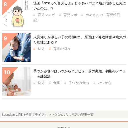
漫画「ママって言えるよ」じゃあパパは？娘が指さした先に
いたのは…？
育児マンガ
育児レポ
めめさんの「育児絵日
記」
人見知りが激しい子の特徴6つ。原因は？発達障害や病気の
可能性はある？
幼児
育児の悩み
手づかみ食べはいつから？デビュー前の兆候。初期のメニュ
ー＆練習法
幼児
食事
手づかみ食べ
いつから
kosodate LIFE（子育てライフ）
> パパのおもしろ話の記事一覧