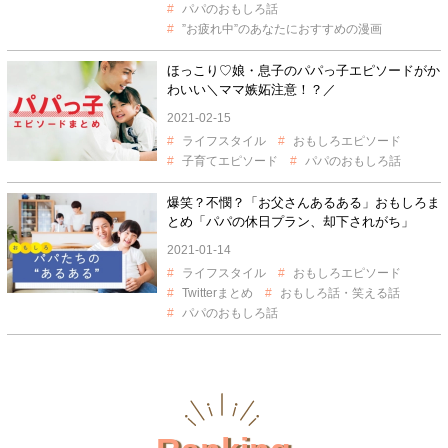
パパのおもしろ話
”お疲れ中”のあなたにおすすめの漫画
ほっこり♡娘・息子のパパっ子エピソードがか
わいい＼ママ嫉妬注意！？／
2021-02-15
ライフスタイル
おもしろエピソード
子育てエピソード
パパのおもしろ話
爆笑？不憫？「お父さんあるある」おもしろま
とめ「パパの休日プラン、却下されがち」
2021-01-14
ライフスタイル
おもしろエピソード
Twitterまとめ
おもしろ話・笑える話
パパのおもしろ話