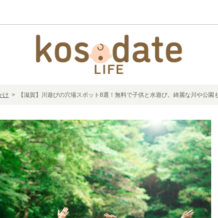
かけ
> 【滋賀】川遊びの穴場スポット8選！無料で子供と水遊び。綺麗な川や公園