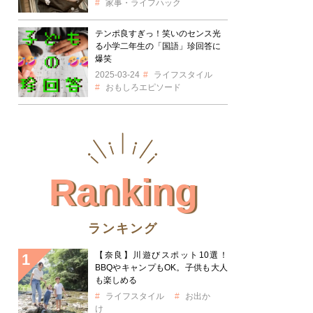
家事・ライフハック
テンポ良すぎっ！笑いのセンス光
る小学二年生の「国語」珍回答に
爆笑
2025-03-24
ライフスタイル
おもしろエピソード
Ranking
ランキング
【奈良】川遊びスポット10選！
BBQやキャンプもOK。子供も大人
も楽しめる
ライフスタイル
お出か
け