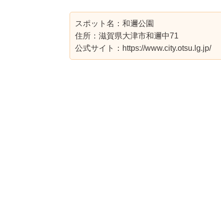
スポット名：和邇公園
住所：滋賀県大津市和邇中71
公式サイト：https://www.city.otsu.lg.jp/