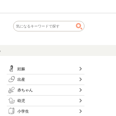
も
妊娠
出産
赤ちゃん
幼児
小学生