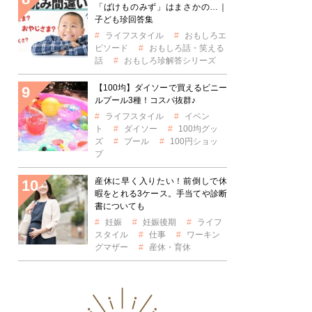
「ばけものみず」はまさかの…｜
子ども珍回答集
ライフスタイル
おもしろエ
ピソード
おもしろ話・笑える
話
おもしろ珍解答シリーズ
【100均】ダイソーで買えるビニー
ルプール3種！コスパ抜群♪
ライフスタイル
イベン
ト
ダイソー
100均グッ
ズ
プール
100円ショッ
プ
産休に早く入りたい！前倒しで休
暇をとれる3ケース。手当てや診断
書についても
妊娠
妊娠後期
ライフ
スタイル
仕事
ワーキン
グマザー
産休・育休