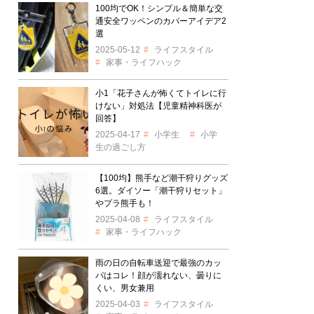
100均でOK！シンプル＆簡単な交
通安全ワッペンのカバーアイデア2
選
2025-05-12
ライフスタイル
家事・ライフハック
小1「花子さんが怖くてトイレに行
けない」対処法【児童精神科医が
回答】
2025-04-17
小学生
小学
生の過ごし方
【100均】熊手など潮干狩りグッズ
6選。ダイソー「潮干狩りセット」
やプラ熊手も！
2025-04-08
ライフスタイル
家事・ライフハック
雨の日の自転車送迎で最強のカッ
パはコレ！顔が濡れない、曇りに
くい、男女兼用
2025-04-03
ライフスタイル