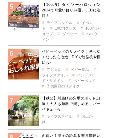
【100均】ダイソーハロウィン
2024で可愛い飾り24選。LEDに注
目！
ライフスタイル
イベン
ト
100均グッズ
100円シ
ョップ
ダイソー
ハロウ
ィン
ベビーベッドのリメイク｜使わな
くなったら改造！DIYで勉強机や棚
にも♪
赤ちゃん
ベビー用品
ライフスタイル
ハンドメイ
ド・リメイク
ベビーベッド
子供用品のリメイク
【秩父】川遊びの穴場スポット11
選！大人も無料で楽しめる。バー
ベキューも
ライフスタイル
お出か
け
面白い！漢字の読み＆書き間違い