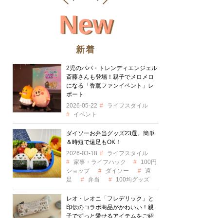
New
新着
2児のパパ・トレンディエンジェル
斎藤さんも登場！親子でメロメロ
になる「香薫ファンイベント」レ
ポート
2026-05-22
ライフスタイル
イベント
ダイソーお弁当グッズ23選。簡単
＆時短で遠足もOK！
2026-03-18
ライフスタイル
家事・ライフハック
100円
ショップ
ダイソー
遠
足
弁当
100均グッズ
レオ・レオニ「フレデリック」と
印伝のコラボ商品がかわいい！親
子でずっと愛せるアイテムをご紹