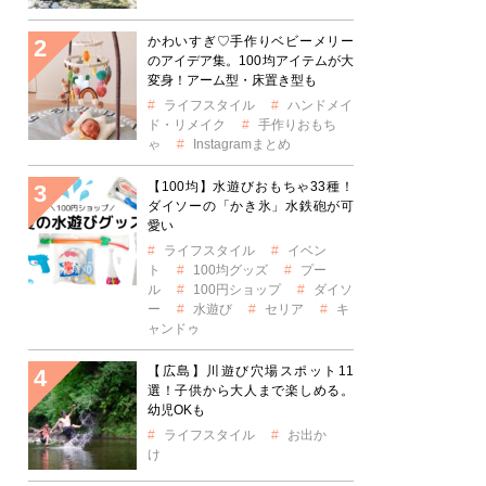
かわいすぎ♡手作りベビーメリー
のアイデア集。100均アイテムが大
変身！アーム型・床置き型も
ライフスタイル
ハンドメイ
ド・リメイク
手作りおもち
ゃ
Instagramまとめ
【100均】水遊びおもちゃ33種！
ダイソーの「かき氷」水鉄砲が可
愛い
ライフスタイル
イベン
ト
100均グッズ
プー
ル
100円ショップ
ダイソ
ー
水遊び
セリア
キ
ャンドゥ
【広島】川遊び穴場スポット11
選！子供から大人まで楽しめる。
幼児OKも
ライフスタイル
お出か
け