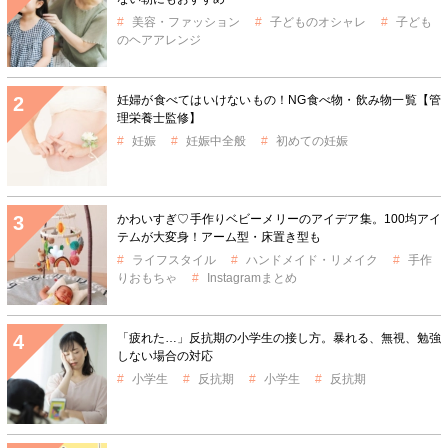
美容・ファッション
子どものオシャレ
子ども
のヘアアレンジ
妊婦が食べてはいけないもの！NG食べ物・飲み物一覧【管
理栄養士監修】
妊娠
妊娠中全般
初めての妊娠
かわいすぎ♡手作りベビーメリーのアイデア集。100均アイ
テムが大変身！アーム型・床置き型も
ライフスタイル
ハンドメイド・リメイク
手作
りおもちゃ
Instagramまとめ
「疲れた…」反抗期の小学生の接し方。暴れる、無視、勉強
しない場合の対応
小学生
反抗期
小学生
反抗期