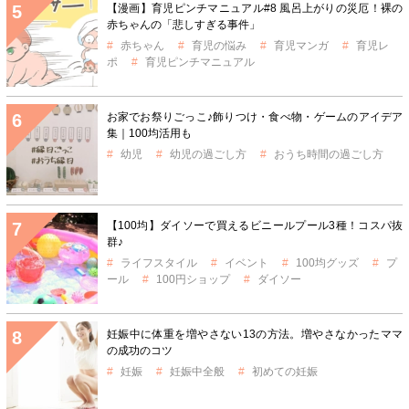
【漫画】育児ピンチマニュアル#8 風呂上がりの災厄！裸の
赤ちゃんの「悲しすぎる事件」
赤ちゃん
育児の悩み
育児マンガ
育児レ
ポ
育児ピンチマニュアル
お家でお祭りごっこ♪飾りつけ・食べ物・ゲームのアイデア
集｜100均活用も
幼児
幼児の過ごし方
おうち時間の過ごし方
【100均】ダイソーで買えるビニールプール3種！コスパ抜
群♪
ライフスタイル
イベント
100均グッズ
プ
ール
100円ショップ
ダイソー
妊娠中に体重を増やさない13の方法。増やさなかったママ
の成功のコツ
妊娠
妊娠中全般
初めての妊娠