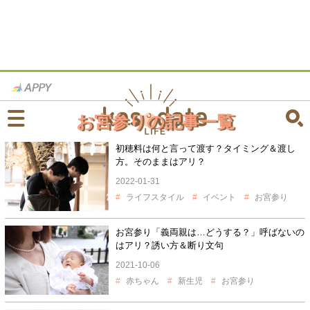
お宮参りの記事一覧
初穂料は何と言って渡す？タイミング＆渡し
方。そのままはアリ？
2022-01-31
ライフスタイル
イベント
お宮参り
お宮参り「義両親は…どうする？」呼ばないの
はアリ？誘い方＆断り文句
2021-10-06
赤ちゃん
新生児
お宮参り