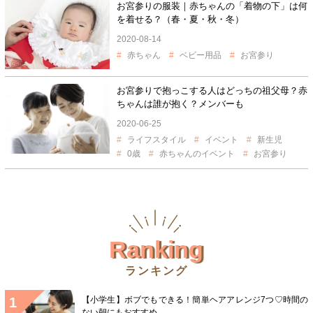
お宮参りの服装｜赤ちゃんの「着物の下」は何
を着せる？（春・夏・秋・冬）
2020-08-14
赤ちゃん
ベビー用品
お宮参り
お宮参りで抱っこする人はどっちの祖父母？赤
ちゃんは誰が抱く？メンバーも
2020-06-25
ライフスタイル
イベント
新生児
0歳
赤ちゃんのイベント
お宮参り
Ranking
ランキング
【小学生】ボブでもできる！簡単ヘアアレンジ7つ♡時間の
ない朝にもおすすめ