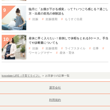
臨月に「お腹が下がる感覚」って？いつごろ感じる？過ごし
方・出産の前兆の体験談も
妊娠
妊娠後期
もうすぐ出産
産休に早く入りたい！前倒しで休暇をとれる3ケース。手当
てや診断書についても
妊娠
妊娠後期
ライフスタイル
仕事
ワーキングマザー
産休・育休
kosodate LIFE（子育てライフ）
> お宮参りの記事一覧
運営会社
利用規約