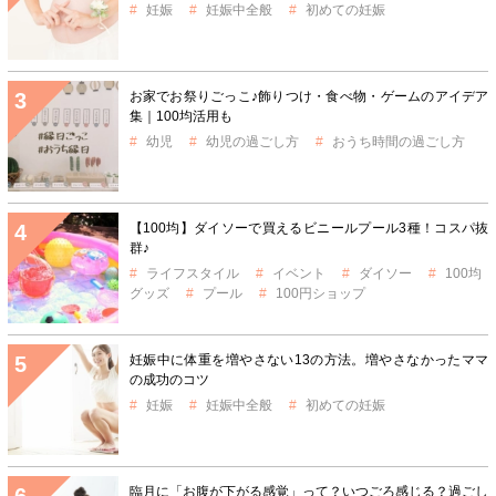
妊娠
妊娠中全般
初めての妊娠
お家でお祭りごっこ♪飾りつけ・食べ物・ゲームのアイデア
集｜100均活用も
幼児
幼児の過ごし方
おうち時間の過ごし方
【100均】ダイソーで買えるビニールプール3種！コスパ抜
群♪
ライフスタイル
イベント
ダイソー
100均
グッズ
プール
100円ショップ
妊娠中に体重を増やさない13の方法。増やさなかったママ
の成功のコツ
妊娠
妊娠中全般
初めての妊娠
臨月に「お腹が下がる感覚」って？いつごろ感じる？過ごし