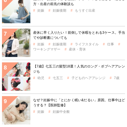
方・出産の前兆の体験談も
妊娠
妊娠後期
もうすぐ出産
産休に早く入りたい！前倒しで休暇をとれる3ケース。手当
てや診断書についても
妊娠
妊娠後期
ライフスタイル
仕事
ワーキングマザー
産休・育休
【7歳】七五三の髪型18選！人気のロング・ボブヘアアレン
ジも
幼児
七五三
子どものヘアアレンジ
7歳
なぜ？妊娠中に「とにかく眠い&だるい」原因。仕事中はど
うする？【医師監修】
妊娠
妊娠中全般