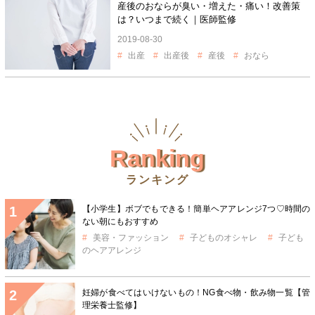
産後のおならが臭い・増えた・痛い！改善策
は？いつまで続く｜医師監修
2019-08-30
出産
出産後
産後
おなら
Ranking
ランキング
【小学生】ボブでもできる！簡単ヘアアレンジ7つ♡時間の
ない朝にもおすすめ
美容・ファッション
子どものオシャレ
子ども
のヘアアレンジ
妊婦が食べてはいけないもの！NG食べ物・飲み物一覧【管
理栄養士監修】