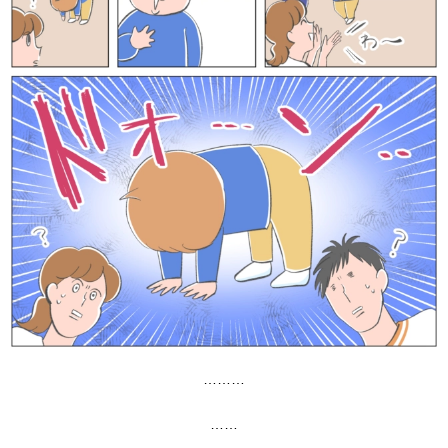
………
……