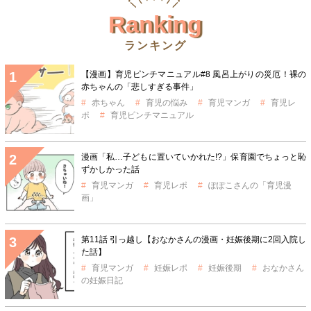
Ranking
ランキング
【漫画】育児ピンチマニュアル#8 風呂上がりの災厄！裸の
赤ちゃんの「悲しすぎる事件」
赤ちゃん
育児の悩み
育児マンガ
育児レ
ポ
育児ピンチマニュアル
漫画「私…子どもに置いていかれた!?」保育園でちょっと恥
ずかしかった話
育児マンガ
育児レポ
ぽぽこさんの「育児漫
画」
第11話 引っ越し【おなかさんの漫画・妊娠後期に2回入院し
た話】
育児マンガ
妊娠レポ
妊娠後期
おなかさん
の妊娠日記