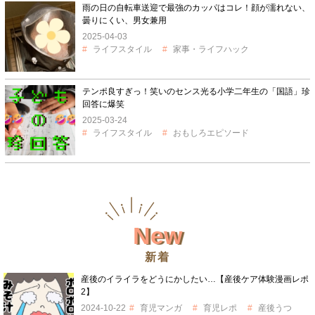
雨の日の自転車送迎で最強のカッパはコレ！顔が濡れない、
曇りにくい、男女兼用
2025-04-03
ライフスタイル
家事・ライフハック
テンポ良すぎっ！笑いのセンス光る小学二年生の「国語」珍
回答に爆笑
2025-03-24
ライフスタイル
おもしろエピソード
New
新着
産後のイライラをどうにかしたい…【産後ケア体験漫画レポ
2】
2024-10-22
育児マンガ
育児レポ
産後うつ