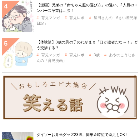
【漫画】兄弟の「赤ちゃん服の選び方」の違い。2人目のロ
ンパース卒業は…涙！
育児マンガ
育児レポ
星田さんの「6さい差兄弟
日記」
【体験談】3歳の男の子のわがまま「口が達者だな～！」ど
う交渉する？
育児マンガ
育児レポ
3歳
あやのこうじさ
んの「育児漫画」
ダイソーお弁当グッズ23選。簡単＆時短で遠足もOK！