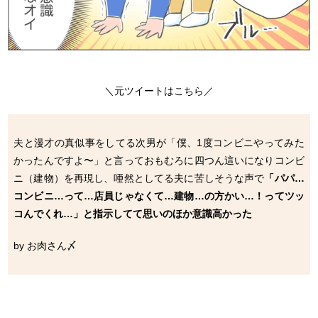
＼元ツイートはこちら／
夫と漫才の真似事をしてる次男が「僕、1度コンビニやってみた
かったんですよ〜」と言っておもむろに四つん這いになりコンビ
ニ（建物）を再現し、唖然としてる夫に苦しそうな声で
「パパ…
コンビニ…って…店員じゃなくて…建物…の方かい…！ってツッ
コんでくれ…」と指示してて思いのほか意識高かった
by お肉さん〆