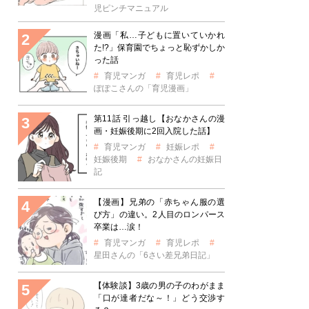
児ピンチマニュアル
漫画「私…子どもに置いていかれ
た!?」保育園でちょっと恥ずかしか
った話
育児マンガ
育児レポ
ぽぽこさんの「育児漫画」
第11話 引っ越し【おなかさんの漫
画・妊娠後期に2回入院した話】
育児マンガ
妊娠レポ
妊娠後期
おなかさんの妊娠日
記
【漫画】兄弟の「赤ちゃん服の選
び方」の違い。2人目のロンパース
卒業は…涙！
育児マンガ
育児レポ
星田さんの「6さい差兄弟日記」
【体験談】3歳の男の子のわがまま
「口が達者だな～！」どう交渉す