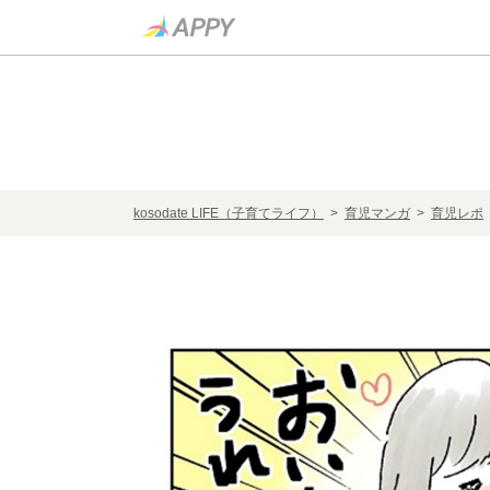
kosodate LIFE（子育てライフ）
>
育児マンガ
>
育児レポ