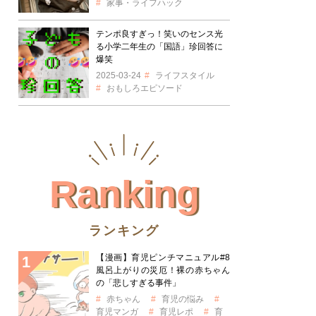
家事・ライフハック
テンポ良すぎっ！笑いのセンス光
る小学二年生の「国語」珍回答に
爆笑
2025-03-24
ライフスタイル
おもしろエピソード
Ranking
ランキング
【漫画】育児ピンチマニュアル#8
風呂上がりの災厄！裸の赤ちゃん
の「悲しすぎる事件」
赤ちゃん
育児の悩み
育児マンガ
育児レポ
育