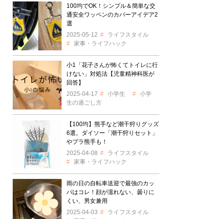
100均でOK！シンプル＆簡単な交
通安全ワッペンのカバーアイデア2
選
2025-05-12
ライフスタイル
家事・ライフハック
小1「花子さんが怖くてトイレに行
けない」対処法【児童精神科医が
回答】
2025-04-17
小学生
小学
生の過ごし方
【100均】熊手など潮干狩りグッズ
6選。ダイソー「潮干狩りセット」
やプラ熊手も！
2025-04-08
ライフスタイル
家事・ライフハック
雨の日の自転車送迎で最強のカッ
パはコレ！顔が濡れない、曇りに
くい、男女兼用
2025-04-03
ライフスタイル