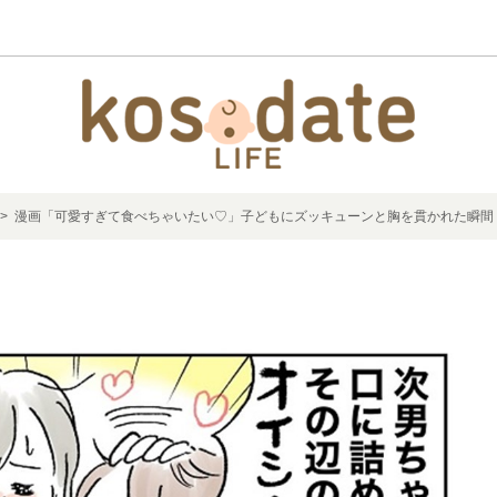
> 漫画「可愛すぎて食べちゃいたい♡」子どもにズッキューンと胸を貫かれた瞬間