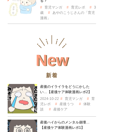
る？
育児マンガ
育児レポ
3
歳
あやのこうじさんの「育児
漫画」
New
新着
産後のイライラをどうにかした
い…【産後ケア体験漫画レポ2】
2024-10-22
育児マンガ
育
児レポ
産後うつ
体験
談
産後ケア
産後ハイからのメンタル崩壊…
【産後ケア体験漫画レポ1】