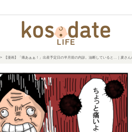
> 【漫画】「痛あぁぁ！」出産予定日の半月前の内診。油断していると…｜麦さん