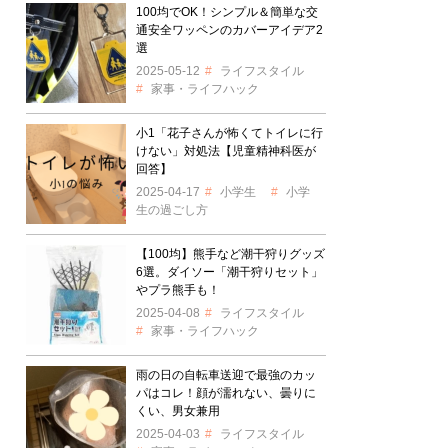
100均でOK！シンプル＆簡単な交
通安全ワッペンのカバーアイデア2
選
2025-05-12
ライフスタイル
家事・ライフハック
小1「花子さんが怖くてトイレに行
けない」対処法【児童精神科医が
回答】
2025-04-17
小学生
小学
生の過ごし方
【100均】熊手など潮干狩りグッズ
6選。ダイソー「潮干狩りセット」
やプラ熊手も！
2025-04-08
ライフスタイル
家事・ライフハック
雨の日の自転車送迎で最強のカッ
パはコレ！顔が濡れない、曇りに
くい、男女兼用
2025-04-03
ライフスタイル