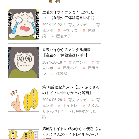
新着
産後のイライラをどうにかした
い…【産後ケア体験漫画レポ2】
2024-10-22
育児マンガ
育
児レポ
産後うつ
体験
談
産後ケア
産後ハイからのメンタル崩壊…
【産後ケア体験漫画レポ1】
2024-10-18
育児マンガ
育
児レポ
産後ハイ
産後う
つ
体験談
第10話 便秘外来へ【ふくふくさん
のトイトレ4年かかった漫画】
2024-06-28
育児マンガ
育
児レポ
トイトレ
ふくふ
くさんのトイトレに4年かかった
話
第9話 トイトレ成功からの便秘【ふ
くふくさんのトイトレ4年かかった