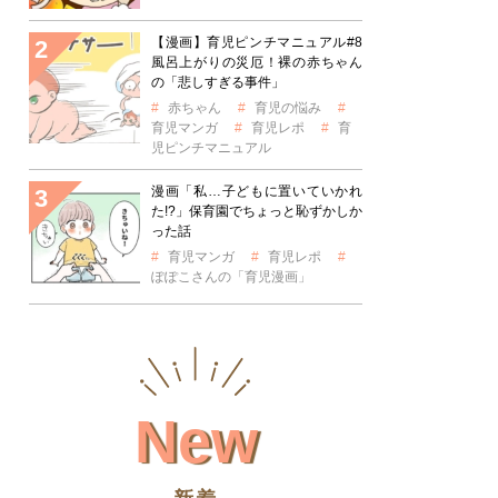
【漫画】育児ピンチマニュアル#8
風呂上がりの災厄！裸の赤ちゃん
の「悲しすぎる事件」
赤ちゃん
育児の悩み
育児マンガ
育児レポ
育
児ピンチマニュアル
漫画「私…子どもに置いていかれ
た!?」保育園でちょっと恥ずかしか
った話
育児マンガ
育児レポ
ぽぽこさんの「育児漫画」
New