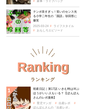
家事・ライフハック
テンポ良すぎっ！笑いのセンス光
る小学二年生の「国語」珍回答に
爆笑
2025-03-24
ライフスタイル
おもしろエピソード
Ranking
ランキング
初産日記｜第17話 いきむ時は叫ぶ
ほうがいい人もいる？【ぽんぽん
さんのレポ漫画】
育児マンガ
出産レポ
ぽんぽんさんの「出産レポ」