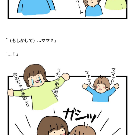
「（もしかして）…ママ？」
「…！」