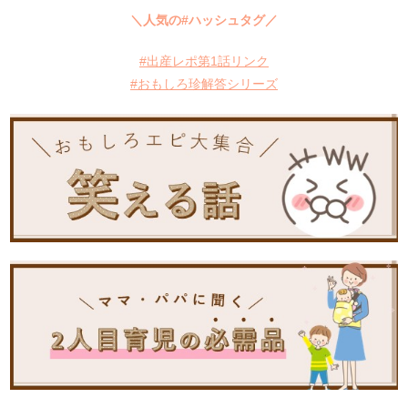
＼人気の#ハッシュタグ／
#出産レポ第1話リンク
#おもしろ珍解答シリーズ