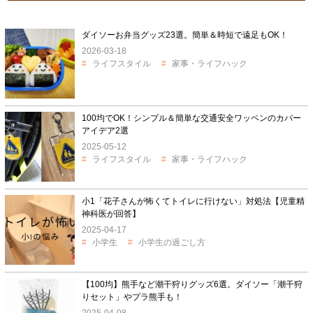
ダイソーお弁当グッズ23選。簡単＆時短で遠足もOK！
2026-03-18
ライフスタイル
家事・ライフハック
100均でOK！シンプル＆簡単な交通安全ワッペンのカバー
アイデア2選
2025-05-12
ライフスタイル
家事・ライフハック
小1「花子さんが怖くてトイレに行けない」対処法【児童精
神科医が回答】
2025-04-17
小学生
小学生の過ごし方
【100均】熊手など潮干狩りグッズ6選。ダイソー「潮干狩
りセット」やプラ熊手も！
2025-04-08