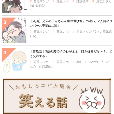
育児マンガ
妊娠レポ
妊娠後期
おなかさん
の妊娠日記
【漫画】兄弟の「赤ちゃん服の選び方」の違い。2人目のロ
ンパース卒業は…涙！
育児マンガ
育児レポ
星田さんの「6さい差兄弟
日記」
【体験談】3歳の男の子のわがまま「口が達者だな～！」ど
う交渉する？
育児マンガ
育児レポ
3歳
あやのこうじさ
んの「育児漫画」