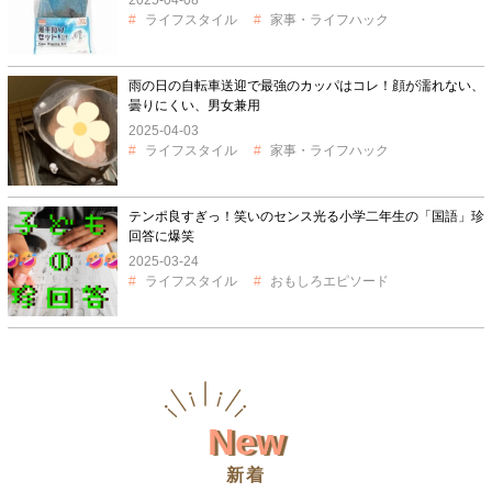
ライフスタイル
家事・ライフハック
雨の日の自転車送迎で最強のカッパはコレ！顔が濡れない、
曇りにくい、男女兼用
2025-04-03
ライフスタイル
家事・ライフハック
テンポ良すぎっ！笑いのセンス光る小学二年生の「国語」珍
回答に爆笑
2025-03-24
ライフスタイル
おもしろエピソード
New
新着