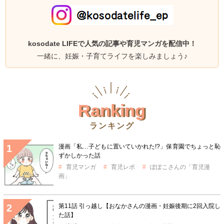
kosodate LIFEで人気の記事や育児マンガを配信中！
一緒に、妊娠・子育てライフを楽しみましょう♪
Ranking
ランキング
漫画「私…子どもに置いていかれた!?」保育園でちょっと恥
ずかしかった話
育児マンガ
育児レポ
ぽぽこさんの「育児漫
画」
第11話 引っ越し【おなかさんの漫画・妊娠後期に2回入院し
た話】