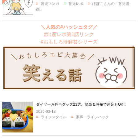
育児マンガ
育児レポ
ぽぽこさんの「育児漫
画」
＼人気の#ハッシュタグ／
#出産レポ第1話リンク
#おもしろ珍解答シリーズ
ダイソーお弁当グッズ23選。簡単＆時短で遠足もOK！
2026-03-18
ライフスタイル
家事・ライフハック