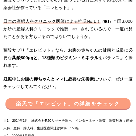
薬会社が作っている「エレビット」。
日本の産婦人科クリニック医師による推奨No.1！
全国3,000
（※1）
か所の産婦人科クリニックで推奨
されているので、一度は見
（※2）
たことがある方もいるのではないでしょうか。
葉酸サプリ「エレビット」なら、お腹の赤ちゃんの健康と成長に必
要な
葉酸800μgと、18種類のビタミン・ミネラル
をバランスよく摂
れます。
妊娠中にお腹の赤ちゃんとママに必要な栄養素
について、ぜひ一度
チェックしてみてください。
楽天で「エレビット」の詳細をチェック
※1 2024年1月 株式会社RJCリサーチ調べ インターネット調査 調査対象：産婦
人科、産科、婦人科、生殖医療関連診療科 150名
※2 2020年8月時点