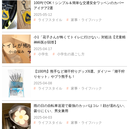
100均でOK！シンプル＆簡単な交通安全ワッペンのカバー
アイデア2選
2025-05-12
ライフスタイル
家事・ライフハック
小1「花子さんが怖くてトイレに行けない」対処法【児童精
神科医が回答】
2025-04-17
小学生
小学生の過ごし方
【100均】熊手など潮干狩りグッズ6選。ダイソー「潮干狩
りセット」やプラ熊手も！
2025-04-08
ライフスタイル
家事・ライフハック
雨の日の自転車送迎で最強のカッパはコレ！顔が濡れない、
曇りにくい、男女兼用
2025-04-03
ライフスタイル
家事・ライフハック