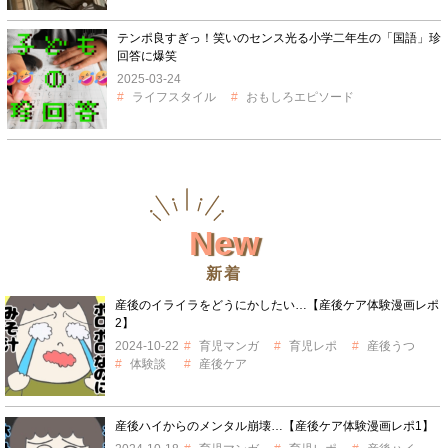
テンポ良すぎっ！笑いのセンス光る小学二年生の「国語」珍
回答に爆笑
2025-03-24
ライフスタイル
おもしろエピソード
New
新着
産後のイライラをどうにかしたい…【産後ケア体験漫画レポ
2】
2024-10-22
育児マンガ
育児レポ
産後うつ
体験談
産後ケア
産後ハイからのメンタル崩壊…【産後ケア体験漫画レポ1】