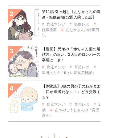
第11話 引っ越し【おなかさんの漫
画・妊娠後期に2回入院した話】
育児マンガ
妊娠レポ
妊娠後期
おなかさんの妊娠日
記
【漫画】兄弟の「赤ちゃん服の選
び方」の違い。2人目のロンパース
卒業は…涙！
育児マンガ
育児レポ
星田さんの「6さい差兄弟日記」
【体験談】3歳の男の子のわがまま
「口が達者だな～！」どう交渉す
る？
育児マンガ
育児レポ
3
歳
あやのこうじさんの「育児
漫画」