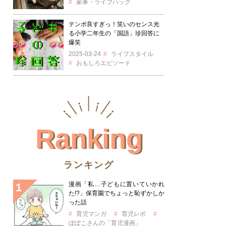
家事・ライフハック
テンポ良すぎっ！笑いのセンス光
る小学二年生の「国語」珍回答に
爆笑
2025-03-24
ライフスタイル
おもしろエピソード
Ranking
ランキング
漫画「私…子どもに置いていかれ
た!?」保育園でちょっと恥ずかしか
った話
育児マンガ
育児レポ
ぽぽこさんの「育児漫画」