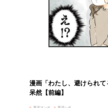
漫画「わたし、避けられて
呆然【前編】
育児マンガ
育児レポ