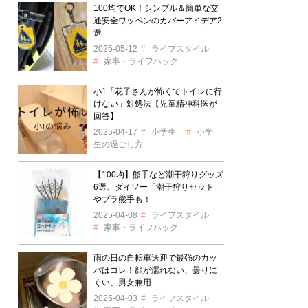
100均でOK！シンプル＆簡単な交
通安全ワッペンのカバーアイデア2
選
2025-05-12
ライフスタイル
家事・ライフハック
小1「花子さんが怖くてトイレに行
けない」対処法【児童精神科医が
回答】
2025-04-17
小学生
小学
生の過ごし方
【100均】熊手など潮干狩りグッズ
6選。ダイソー「潮干狩りセット」
やプラ熊手も！
2025-04-08
ライフスタイル
家事・ライフハック
雨の日の自転車送迎で最強のカッ
パはコレ！顔が濡れない、曇りに
くい、男女兼用
2025-04-03
ライフスタイル