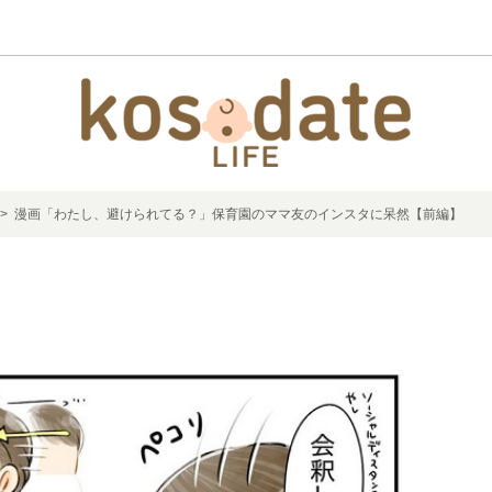
> 漫画「わたし、避けられてる？」保育園のママ友のインスタに呆然【前編】