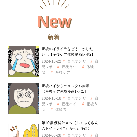
New
新着
産後のイライラをどうにかした
い…【産後ケア体験漫画レポ2】
2024-10-22
育児マンガ
育
児レポ
産後うつ
体験
談
産後ケア
産後ハイからのメンタル崩壊…
【産後ケア体験漫画レポ1】
2024-10-18
育児マンガ
育
児レポ
産後ハイ
産後う
つ
体験談
第10話 便秘外来へ【ふくふくさん
のトイトレ4年かかった漫画】
2024-06-28
育児マンガ
育