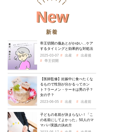
New
新着
帝王切開の傷あとがかゆい…ケア
するタイミングと効果的な対処法
2025-03-07
出産
出産後
帝王切開
【医師監修】妊娠中に食べたくな
るもので性別が分かるってホン
ト？ラーメン・ケーキは男の子？
女の子？
2023-06-05
出産
出産前
子どもの名前が決まらない！「こ
の名前にしてよかった」50人のマ
マパパ実践の決め方