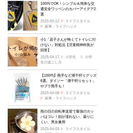
100均でOK！シンプル＆簡単な交
通安全ワッペンのカバーアイデア2
選
2025-05-12
ライフスタイル
家事・ライフハック
小1「花子さんが怖くてトイレに行
けない」対処法【児童精神科医が
回答】
2025-04-17
小学生
小学
生の過ごし方
【100均】熊手など潮干狩りグッズ
6選。ダイソー「潮干狩りセット」
やプラ熊手も！
2025-04-08
ライフスタイル
家事・ライフハック
雨の日の自転車送迎で最強のカッ
パはコレ！顔が濡れない、曇りに
くい、男女兼用
2025-04-03
ライフスタイル