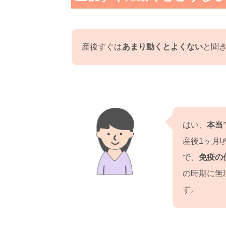
産後すぐは
あまり動くとよくない
と聞
はい、
本当
産後1ヶ月
で、
免疫の
の時期に無
す。