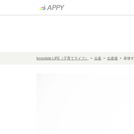
kosodate LIFE（子育てライフ）
>
出産
>
出産後
> 産後