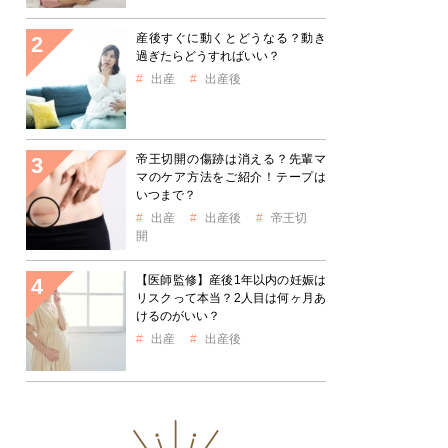
産後すぐに動くとどうなる？動き
過ぎたらどうすればいい？
出産
出産後
帝王切開の傷跡は消える？先輩マ
マのケア方法をご紹介！テープは
いつまで？
出産
出産後
帝王切
開
【医師監修】産後1年以内の妊娠は
リスクって本当？2人目は何ヶ月あ
けるのがいい？
出産
出産後