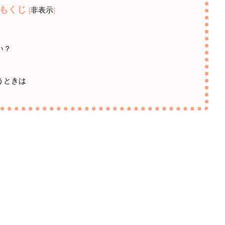
もくじ
非表示
[
]
い？
うときは