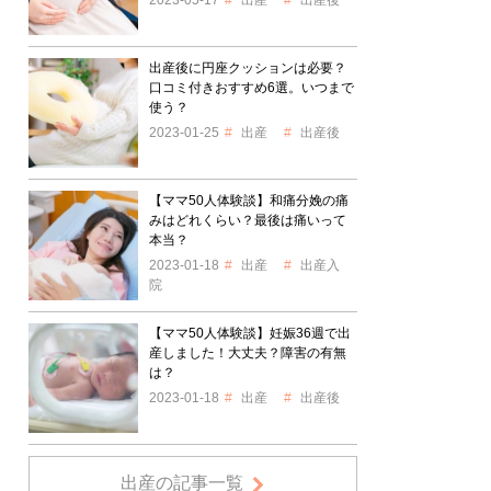
2023-05-17
出産
出産後
出産後に円座クッションは必要？
口コミ付きおすすめ6選。いつまで
使う？
2023-01-25
出産
出産後
【ママ50人体験談】和痛分娩の痛
みはどれくらい？最後は痛いって
本当？
2023-01-18
出産
出産入
院
【ママ50人体験談】妊娠36週で出
産しました！大丈夫？障害の有無
は？
2023-01-18
出産
出産後
出産の記事一覧