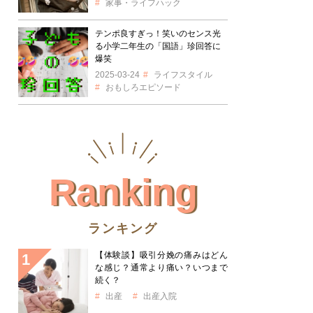
家事・ライフハック
テンポ良すぎっ！笑いのセンス光
る小学二年生の「国語」珍回答に
爆笑
2025-03-24
ライフスタイル
おもしろエピソード
Ranking
ランキング
【体験談】吸引分娩の痛みはどん
な感じ？通常より痛い？いつまで
続く？
出産
出産入院