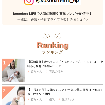
kosodate LIFEで人気の記事や育児マンガを配信中！
一緒に、妊娠・子育てライフを楽しみましょう♪
Ranking
ランキング
【医師監修】赤ちゃんに「うるさい」と言ってしまった！怒
鳴ると発育に影響が出る？
赤ちゃん
育児の悩み
【生後3ヶ月】1日のミルクトータル量の目安は？飲みす
ぎ・飲まない原因
赤ちゃん
授乳
生後3ヶ月