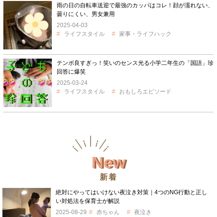
雨の日の自転車送迎で最強のカッパはコレ！顔が濡れない、
曇りにくい、男女兼用
2025-04-03
ライフスタイル
家事・ライフハック
テンポ良すぎっ！笑いのセンス光る小学二年生の「国語」珍
回答に爆笑
2025-03-24
ライフスタイル
おもしろエピソード
New
新着
絶対にやってはいけない夜泣き対策｜4つのNG行動と正し
い対処法を保育士が解説
2025-08-29
赤ちゃん
夜泣き