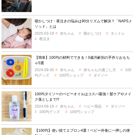
寝かしつけ・夜泣きの悩みは90分リズムで解決？「NAPSメ
ソッド」とは
2025-03-19
赤ちゃん
寝かしつけ
ネントレ
夜泣き
【簡単】100均の材料でできる！0歳月齢別の手作りおもち
ゃ5選
2024-09-30
赤ちゃん
赤ちゃんの過ごし方
100
均グッズ
100円ショップ
ダイソー
100均ダイソーのベビーオイルはコスパ最強！髪ケアやメイ
ク落としまで!?
2024-09-19
赤ちゃん
ベビー用品
ダイソー
100均グッズ
100円ショップ
【100均】使い捨てエプロン4選！ベビー外食に一押しの便