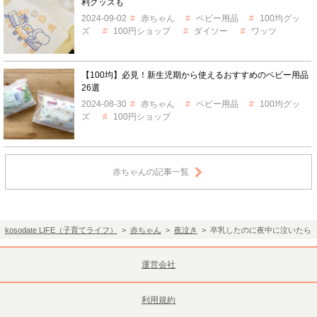
利グッズも
2024-09-02
赤ちゃん
ベビー用品
100均グッ
ズ
100円ショップ
ダイソー
ワッツ
【100均】必見！新生児期から使えるおすすめのベビー用品
26選
2024-08-30
赤ちゃん
ベビー用品
100均グッ
ズ
100円ショップ
赤ちゃんの記事一覧
kosodate LIFE（子育てライフ）
>
赤ちゃん
>
夜泣き
> 卒乳したのに夜中に泣いたら
運営会社
利用規約