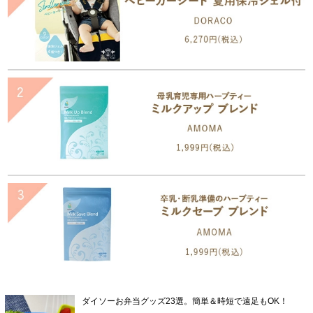
ダイソーお弁当グッズ23選。簡単＆時短で遠足もOK！