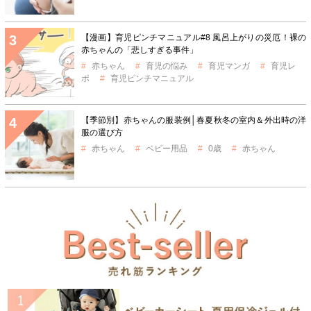
【漫画】育児ピンチマニュアル#8 風呂上がりの災厄！裸の
赤ちゃんの「悲しすぎる事件」
赤ちゃん
育児の悩み
育児マンガ
育児レ
ポ
育児ピンチマニュアル
【季節別】赤ちゃんの服装例│春夏秋冬の室内＆外出時の洋
服の選び方
赤ちゃん
ベビー用品
0歳
赤ちゃん