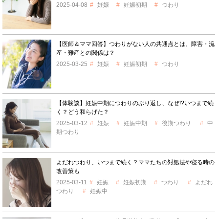
2025-04-08
妊娠
妊娠初期
つわり
【医師＆ママ回答】つわりがない人の共通点とは。障害・流
産・難産との関係は？
2025-03-25
妊娠
妊娠初期
つわり
【体験談】妊娠中期につわりのぶり返し、なぜ!?いつまで続
く？どう和らげた？
2025-03-12
妊娠
妊娠中期
後期つわり
中
期つわり
よだれつわり、いつまで続く？ママたちの対処法や寝る時の
改善策も
2025-03-11
妊娠
妊娠初期
つわり
よだれ
つわり
妊娠中