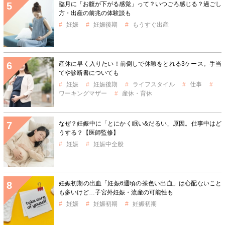
臨月に「お腹が下がる感覚」って？いつごろ感じる？過ごし
方・出産の前兆の体験談も
妊娠
妊娠後期
もうすぐ出産
産休に早く入りたい！前倒しで休暇をとれる3ケース。手当
てや診断書についても
妊娠
妊娠後期
ライフスタイル
仕事
ワーキングマザー
産休・育休
なぜ？妊娠中に「とにかく眠い&だるい」原因。仕事中はど
うする？【医師監修】
妊娠
妊娠中全般
妊娠初期の出血「妊娠6週頃の茶色い出血」は心配ないこと
も多いけど…子宮外妊娠・流産の可能性も
妊娠
妊娠初期
妊娠初期