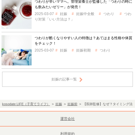
つわりが辛いママへ。管理栄養士が監修した「つわりの時に
も飲みたいゼリー」が発売！
2025-03-07
妊娠
妊娠中全般
つわり
つわ
り対策「いい方法は？」
つわりが酷くなりやすい人の特徴は？あてはまる性格や体質
をチェック！
2025-03-07
妊娠
妊娠初期
つわり
妊娠の記事一覧
kosodate LIFE（子育てライフ）
>
妊娠
>
妊娠前
> 【医師監修】なぜ？タイミング法
運営会社
利用規約