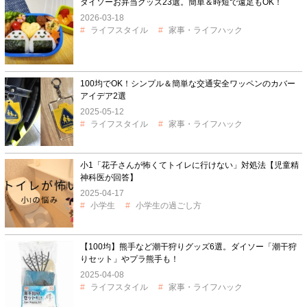
ダイソーお弁当グッズ23選。簡単＆時短で遠足もOK！
2026-03-18
ライフスタイル
家事・ライフハック
100均でOK！シンプル＆簡単な交通安全ワッペンのカバー
アイデア2選
2025-05-12
ライフスタイル
家事・ライフハック
小1「花子さんが怖くてトイレに行けない」対処法【児童精
神科医が回答】
2025-04-17
小学生
小学生の過ごし方
【100均】熊手など潮干狩りグッズ6選。ダイソー「潮干狩
りセット」やプラ熊手も！
2025-04-08
ライフスタイル
家事・ライフハック