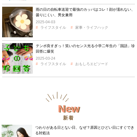
雨の日の自転車送迎で最強のカッパはコレ！顔が濡れない、
曇りにくい、男女兼用
2025-04-03
ライフスタイル
家事・ライフハック
テンポ良すぎっ！笑いのセンス光る小学二年生の「国語」珍
回答に爆笑
2025-03-24
ライフスタイル
おもしろエピソード
New
新着
つわりがある日とない日、なぜ？原因とひどい日にすぐでき
る対処法