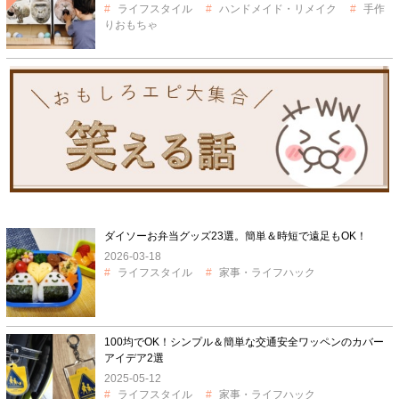
ライフスタイル
ハンドメイド・リメイク
手作
りおもちゃ
ダイソーお弁当グッズ23選。簡単＆時短で遠足もOK！
2026-03-18
ライフスタイル
家事・ライフハック
100均でOK！シンプル＆簡単な交通安全ワッペンのカバー
アイデア2選
2025-05-12
ライフスタイル
家事・ライフハック