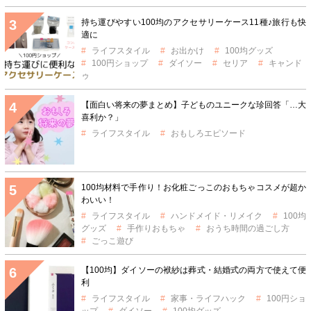
持ち運びやすい100均のアクセサリーケース11種♪旅行も快
適に
ライフスタイル
お出かけ
100均グッズ
100円ショップ
ダイソー
セリア
キャンド
ゥ
【面白い将来の夢まとめ】子どものユニークな珍回答「…大
喜利か？」
ライフスタイル
おもしろエピソード
100均材料で手作り！お化粧ごっこのおもちゃコスメが超か
わいい！
ライフスタイル
ハンドメイド・リメイク
100均
グッズ
手作りおもちゃ
おうち時間の過ごし方
ごっこ遊び
【100均】ダイソーの袱紗は葬式・結婚式の両方で使えて便
利
ライフスタイル
家事・ライフハック
100円ショ
ップ
ダイソー
100均グッズ