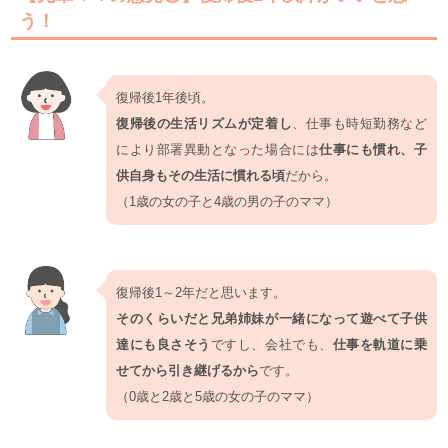
う！
復帰後1年後頃。
復帰後の生活リズムが定着し
、仕事も時短勤務など
により部署異動となった場合には
仕事にも慣れ、子
供自身もその生活に慣れる頃
だから。
（1歳の女の子と4歳の男の子のママ）
復帰後1～2年だと思います。
そのくらいだと兄弟姉妹が一緒になって遊べて子供
達にも良さそう
ですし、会社でも、
仕事を軌道に乗
せてから引き継げるから
です。
（0歳と2歳と5歳の女の子のママ）