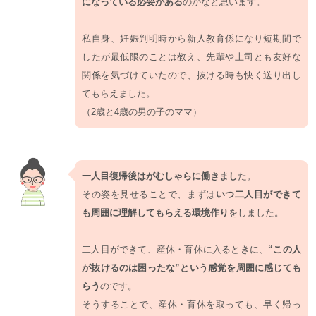
になっている必要がある
のかなと思います。
私自身、妊娠判明時から新人教育係になり短期間で
したが最低限のことは教え、先輩や上司とも友好な
関係を気づけていたので、抜ける時も快く送り出し
てもらえました。
（2歳と4歳の男の子のママ）
一人目復帰後はがむしゃらに働きまし
た。
その姿を見せることで、まずは
いつ二人目ができて
も周囲に理解してもらえる環境作り
をしました。
二人目ができて、産休・育休に入るときに、
“この人
が抜けるのは困ったな”という感覚を周囲に感じても
らう
のです。
そうすることで、産休・育休を取っても、早く帰っ