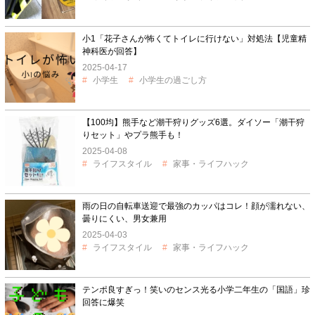
小1「花子さんが怖くてトイレに行けない」対処法【児童精
神科医が回答】
2025-04-17
小学生
小学生の過ごし方
【100均】熊手など潮干狩りグッズ6選。ダイソー「潮干狩
りセット」やプラ熊手も！
2025-04-08
ライフスタイル
家事・ライフハック
雨の日の自転車送迎で最強のカッパはコレ！顔が濡れない、
曇りにくい、男女兼用
2025-04-03
ライフスタイル
家事・ライフハック
テンポ良すぎっ！笑いのセンス光る小学二年生の「国語」珍
回答に爆笑