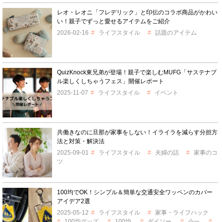
レオ・レオニ「フレデリック」と印伝のコラボ商品がかわい
い！親子でずっと愛せるアイテムをご紹介
2026-02-16
ライフスタイル
話題のアイテム
QuizKnock東兄弟が登場！親子で楽しむMUFG「サステナブ
ル楽しくしちゃうフェス」開催レポート
2025-11-07
ライフスタイル
イベント
共働きなのに旦那が家事をしない！イライラを減らす分担方
法と対策・解決法
2025-09-01
ライフスタイル
夫婦の話
家事のコ
ツ
100均でOK！シンプル＆簡単な交通安全ワッペンのカバー
アイデア2選
2025-05-12
ライフスタイル
家事・ライフハック
100均グッズ
100均
ダイソー
小一