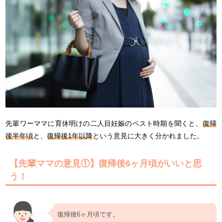
先輩ワーママに育休明けの二人目妊娠のベスト時期を聞くと、
復帰
後半年頃
と、
復帰後1年以降
という意見に大きく分かれました。
【先輩ママの意見①】復帰後6ヶ月頃がいいと思
う！
復帰後6ヶ月頃です。