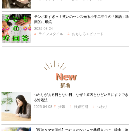
テンポ良すぎっ！笑いのセンス光る小学二年生の「国語」珍
回答に爆笑
2025-03-24
ライフスタイル
おもしろエピソード
New
新着
つわりがある日とない日、なぜ？原因とひどい日にすぐでき
る対処法
2025-04-08
妊娠
妊娠初期
つわり
【医師＆ママ回答】つわりがない人の共通点とは。障害・流