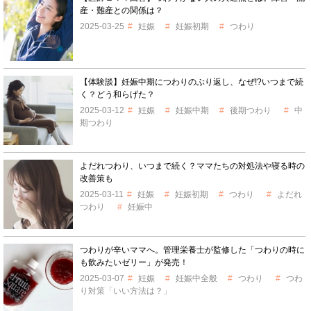
産・難産との関係は？
2025-03-25
妊娠
妊娠初期
つわり
【体験談】妊娠中期につわりのぶり返し、なぜ!?いつまで続
く？どう和らげた？
2025-03-12
妊娠
妊娠中期
後期つわり
中
期つわり
よだれつわり、いつまで続く？ママたちの対処法や寝る時の
改善策も
2025-03-11
妊娠
妊娠初期
つわり
よだれ
つわり
妊娠中
つわりが辛いママへ。管理栄養士が監修した「つわりの時に
も飲みたいゼリー」が発売！
2025-03-07
妊娠
妊娠中全般
つわり
つわ
り対策「いい方法は？」