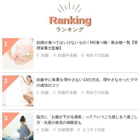
Ranking
ランキング
妊婦が食べてはいけないもの！NG食べ物・飲み物一覧【管
理栄養士監修】
妊娠
妊娠中全般
初めての妊娠
妊娠中に体重を増やさない13の方法。増やさなかったママ
の成功のコツ
妊娠
妊娠中全般
初めての妊娠
臨月に「お腹が下がる感覚」って？いつごろ感じる？過ごし
方・出産の前兆の体験談も
妊娠
妊娠後期
もうすぐ出産