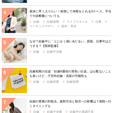
産休に早く入りたい！前倒しで休暇をとれる3ケース。手当
てや診断書についても
妊娠
妊娠後期
ライフスタイル
仕事
ワーキングマザー
産休・育休
なぜ？妊娠中に「とにかく眠い&だるい」原因。仕事中はど
うする？【医師監修】
妊娠
妊娠中全般
妊娠初期の出血「妊娠6週頃の茶色い出血」は心配ないこと
も多いけど…子宮外妊娠・流産の可能性も
妊娠
妊娠初期
妊娠初期
妊婦の胃痛の対処法。緩和方法と胎児への影響は？病院へ行
くタイミングも
妊娠
妊娠中全般
妊娠中の体調不良