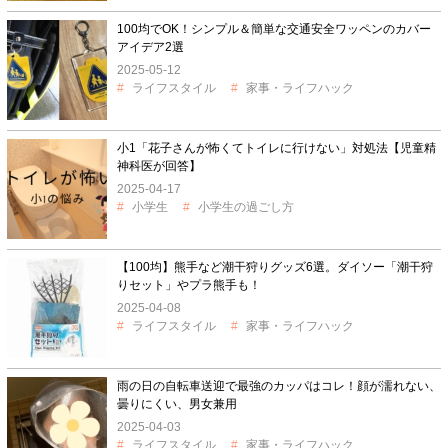
100均でOK！シンプル＆簡単な交通安全ワッペンのカバー
アイデア2選
2025-05-12
ライフスタイル
家事・ライフハック
小1「花子さんが怖くてトイレに行けない」対処法【児童精
神科医が回答】
2025-04-17
小学生
小学生の過ごし方
【100均】熊手など潮干狩りグッズ6選。ダイソー「潮干狩
りセット」やプラ熊手も！
2025-04-08
ライフスタイル
家事・ライフハック
雨の日の自転車送迎で最強のカッパはコレ！顔が濡れない、
曇りにくい、男女兼用
2025-04-03
ライフスタイル
家事・ライフハック