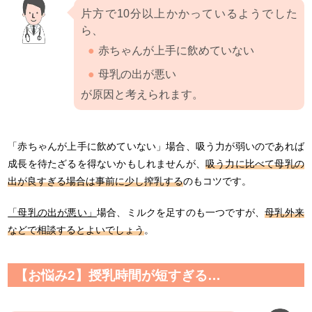
片方で10分以上かかっているようでした
ら、
赤ちゃんが上手に飲めていない
母乳の出が悪い
が原因と考えられます。
「赤ちゃんが上手に飲めていない」場合、吸う力が弱いのであれば
成長を待たざるを得ないかもしれませんが、
吸う力に比べて母乳の
出が良すぎる場合は事前に少し搾乳する
のもコツです。
「母乳の出が悪い」
場合、ミルクを足すのも一つですが、
母乳外来
などで相談するとよいでしょう
。
【お悩み2】授乳時間が短すぎる…