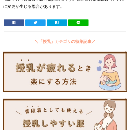
に変更が生じる場合があります。
＼「授乳」カテゴリの特集記事／