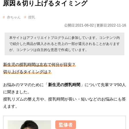
原因＆切り上げるタイミング
赤ちゃん
授乳
公開日:2021-06-02 | 更新日:2022-11-16
本サイトはアフィリエイトプログラムに参加しています。コンテンツ内
で紹介した商品が購入されると売上の一部が還元されることがあります
が、コンテンツは自主的な意思で作成しています。
新生児の授乳時間は左右で何分が目安？
切り上げるタイミングは？
お悩みのママのために「
新生児の授乳時間
」について先輩ママ50人
に聞きました。
授乳リズムの整え方や、授乳時間が長い・短いなどのお悩みにも答
えます。
監修者