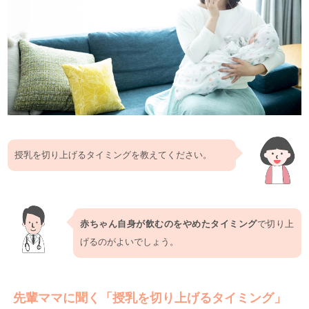
授乳を切り上げるタイミングを教えてください。
赤ちゃん自身が飲むのをやめたタイミング
で切り上
げるのがよいでしょう。
先輩ママに聞く「授乳を切り上げるタイミング」