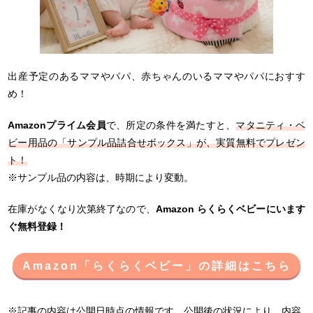
出産予定のあるママやパパ、赤ちゃんのいるママやパパにおすす
め！
Amazonプライム会員
で、所定の条件を満たすと、
マタニティ・ベ
ビー用品の「サンプル品詰合せボックス」が、実質無料でプレゼン
ト！
※サンプル品の内容は、時期により変動。
在庫がなくなり次第終了なので、
Amazon らくらくベビーにいます
ぐ無料登録！
Amazon「らくらくベビー」の詳細はこちら
※記事の内容は公開日時点の情報です。公開後の状況により、内容