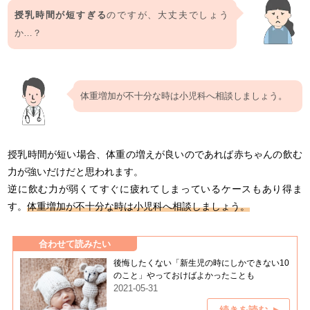
授乳時間が短すぎる
のですが、大丈夫でしょう
か…？
体重増加が不十分な時は小児科へ相談しましょう。
授乳時間が短い場合、体重の増えが良いのであれば赤ちゃんの飲む
力が強いだけだと思われます。
逆に飲む力が弱くてすぐに疲れてしまっているケースもあり得ま
す。
体重増加が不十分な時は小児科へ相談しましょう。
合わせて読みたい
後悔したくない「新生児の時にしかできない10
のこと」やっておけばよかったことも
2021-05-31