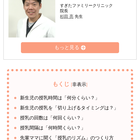
すぎたファミリークリニック
院長
杉田 亮
先生
もくじ
非表示
[
]
新生児の授乳時間は「何分くらい？」
新生児の授乳を「切り上げるタイミングは？」
授乳の回数は「何回くらい？」
授乳間隔は「何時間くらい？」
先輩ママに聞く「授乳のリズム」のつくり方