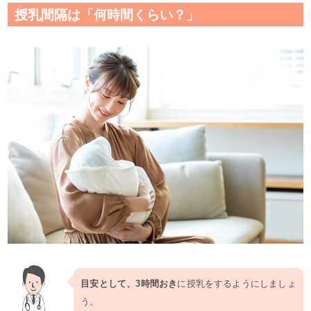
授乳間隔は「何時間くらい？」
目安として、3時間おき
に授乳をするようにしましょ
う。