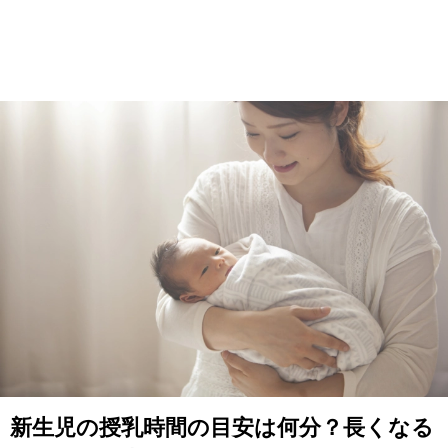
新生児の授乳時間の目安は何分？長くなる