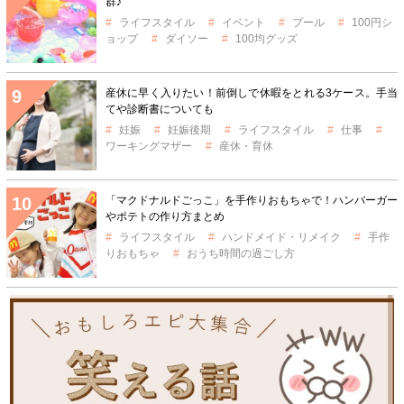
群♪
ライフスタイル
イベント
プール
100円シ
ョップ
ダイソー
100均グッズ
産休に早く入りたい！前倒しで休暇をとれる3ケース。手当
てや診断書についても
妊娠
妊娠後期
ライフスタイル
仕事
ワーキングマザー
産休・育休
「マクドナルドごっこ」を手作りおもちゃで！ハンバーガー
やポテトの作り方まとめ
ライフスタイル
ハンドメイド・リメイク
手作
りおもちゃ
おうち時間の過ごし方