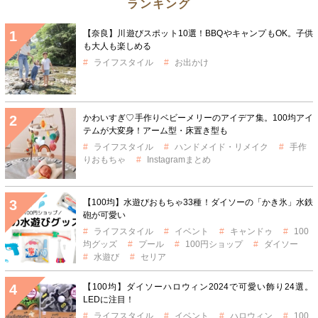
ランキング
【奈良】川遊びスポット10選！BBQやキャンプもOK。子供
も大人も楽しめる
ライフスタイル
お出かけ
かわいすぎ♡手作りベビーメリーのアイデア集。100均アイ
テムが大変身！アーム型・床置き型も
ライフスタイル
ハンドメイド・リメイク
手作
りおもちゃ
Instagramまとめ
【100均】水遊びおもちゃ33種！ダイソーの「かき氷」水鉄
砲が可愛い
ライフスタイル
イベント
キャンドゥ
100
均グッズ
プール
100円ショップ
ダイソー
水遊び
セリア
【100均】ダイソーハロウィン2024で可愛い飾り24選。
LEDに注目！
ライフスタイル
イベント
ハロウィン
100