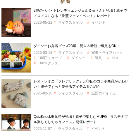
新着
2児のパパ・トレンディエンジェル斎藤さんも登場！親子で
メロメロになる「香薫ファンイベント」レポート
2026-05-22
ライフスタイル
イベント
ダイソーお弁当グッズ23選。簡単＆時短で遠足もOK！
2026-03-18
ライフスタイル
家事・ライフハック
100円ショップ
ダイソー
遠足
弁当
100均グッズ
レオ・レオニ「フレデリック」と印伝のコラボ商品がかわい
い！親子でずっと愛せるアイテムをご紹介
2026-02-16
ライフスタイル
話題のアイテム
QuizKnock東兄弟が登場！親子で楽しむMUFG「サステナブ
ル楽しくしちゃうフェス」開催レポート
2025-11-07
ライフスタイル
イベント