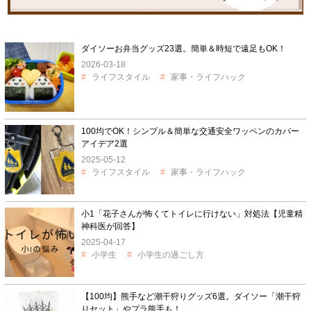
ダイソーお弁当グッズ23選。簡単＆時短で遠足もOK！
2026-03-18
ライフスタイル
家事・ライフハック
100均でOK！シンプル＆簡単な交通安全ワッペンのカバー
アイデア2選
2025-05-12
ライフスタイル
家事・ライフハック
小1「花子さんが怖くてトイレに行けない」対処法【児童精
神科医が回答】
2025-04-17
小学生
小学生の過ごし方
【100均】熊手など潮干狩りグッズ6選。ダイソー「潮干狩
りセット」やプラ熊手も！