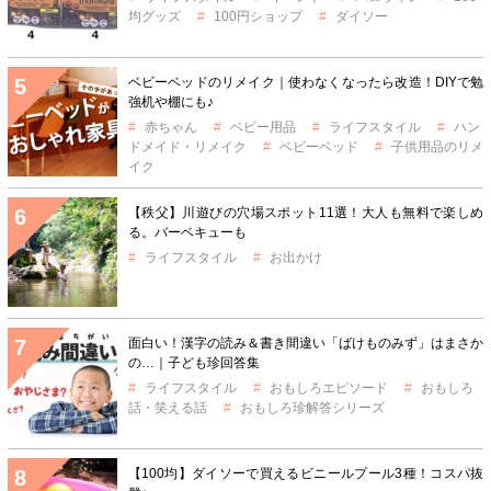
均グッズ
100円ショップ
ダイソー
ベビーベッドのリメイク｜使わなくなったら改造！DIYで勉
強机や棚にも♪
赤ちゃん
ベビー用品
ライフスタイル
ハン
ドメイド・リメイク
ベビーベッド
子供用品のリメ
イク
【秩父】川遊びの穴場スポット11選！大人も無料で楽しめ
る。バーベキューも
ライフスタイル
お出かけ
面白い！漢字の読み＆書き間違い「ばけものみず」はまさか
の…｜子ども珍回答集
ライフスタイル
おもしろエピソード
おもしろ
話・笑える話
おもしろ珍解答シリーズ
【100均】ダイソーで買えるビニールプール3種！コスパ抜