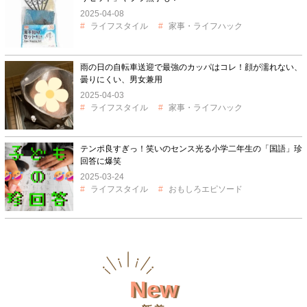
2025-04-08
ライフスタイル
家事・ライフハック
雨の日の自転車送迎で最強のカッパはコレ！顔が濡れない、
曇りにくい、男女兼用
2025-04-03
ライフスタイル
家事・ライフハック
テンポ良すぎっ！笑いのセンス光る小学二年生の「国語」珍
回答に爆笑
2025-03-24
ライフスタイル
おもしろエピソード
New