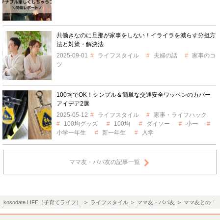
共働きなのに旦那が家事をしない！イライラを減らす分担方
法と対策・解決法
2025-09-01
ライフスタイル
夫婦の話
家事のコ
ツ
100均でOK！シンプル＆簡単な交通安全ワッペンのカバー
アイデア2選
2025-05-12
ライフスタイル
家事・ライフハック
100均グッズ
100均
ダイソー
小一
小学一年生
新一年生
入学
ママ友・パパ友の記事一覧
kosodate LIFE（子育てライフ）
>
ライフスタイル
>
ママ友・パパ友
> ママ友との「