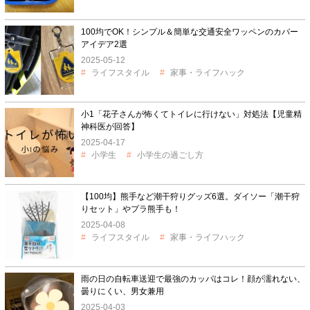
100均でOK！シンプル＆簡単な交通安全ワッペンのカバー
アイデア2選
2025-05-12
ライフスタイル
家事・ライフハック
小1「花子さんが怖くてトイレに行けない」対処法【児童精
神科医が回答】
2025-04-17
小学生
小学生の過ごし方
【100均】熊手など潮干狩りグッズ6選。ダイソー「潮干狩
りセット」やプラ熊手も！
2025-04-08
ライフスタイル
家事・ライフハック
雨の日の自転車送迎で最強のカッパはコレ！顔が濡れない、
曇りにくい、男女兼用
2025-04-03