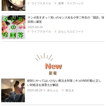
ライフスタイル
家事・ライフハック
テンポ良すぎっ！笑いのセンス光る小学二年生の「国語」珍
回答に爆笑
2025-03-24
ライフスタイル
おもしろエピソード
New
新着
絶対にやってはいけない夜泣き対策｜4つのNG行動と正し
い対処法を保育士が解説
2025-08-29
赤ちゃん
夜泣き