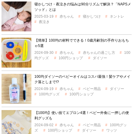
寝かしつけ・夜泣きの悩みは90分リズムで解決？「NAPSメ
ソッド」とは
2025-03-19
赤ちゃん
寝かしつけ
ネントレ
夜泣き
【簡単】100均の材料でできる！0歳月齢別の手作りおもち
ゃ5選
2024-09-30
赤ちゃん
赤ちゃんの過ごし方
100
均グッズ
100円ショップ
ダイソー
100均ダイソーのベビーオイルはコスパ最強！髪ケアやメイ
ク落としまで!?
2024-09-19
赤ちゃん
ベビー用品
ダイソー
100均グッズ
100円ショップ
【100均】使い捨てエプロン4選！ベビー外食に一押しの便
利グッズも
2024-09-02
赤ちゃん
ベビー用品
100均グッ
ズ
100円ショップ
ダイソー
ワッツ