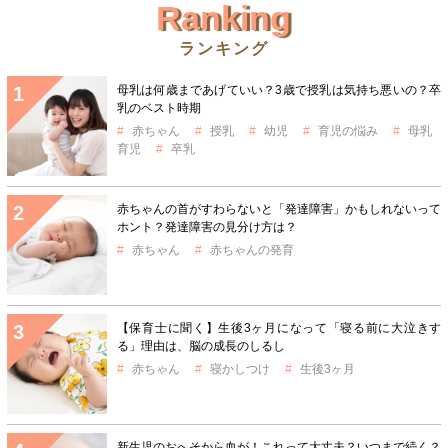
Ranking
ランキング
母乳は何歳まであげていい？3歳で授乳は気持ち悪いの？卒
乳のベスト時期
赤ちゃん
授乳
幼児
育児の悩み
母乳
育児
卒乳
赤ちゃんの首がすわらないと「発達障害」かもしれないって
ホント？発達障害の見分け方は？
赤ちゃん
赤ちゃんの発育
【保育士に聞く】生後3ヶ月になって「寝る前に大泣きす
る」理由は、脳の成長のしるし
赤ちゃん
寝かしつけ
生後3ヶ月
新生児のおへそから血が！これって大丈夫？いつまで続く？