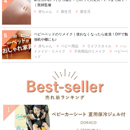
｜医師監修
赤ちゃん
新生児
新生児
ベビーベッドのリメイク｜使わなくなったら改造！DIYで勉
強机や棚にも♪
赤ちゃん
ベビー用品
ライフスタイル
ハン
ドメイド・リメイク
子供用品のリメイク
ベビーベ
ッド