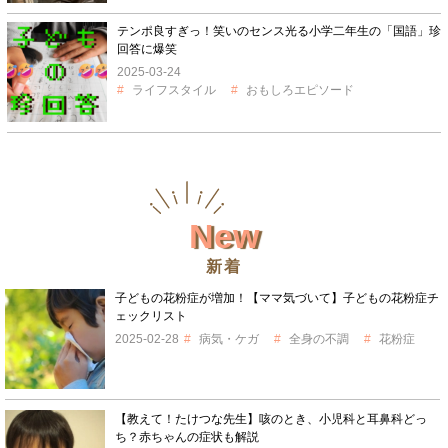
テンポ良すぎっ！笑いのセンス光る小学二年生の「国語」珍
回答に爆笑
2025-03-24
ライフスタイル
おもしろエピソード
New
新着
子どもの花粉症が増加！【ママ気づいて】子どもの花粉症チ
ェックリスト
2025-02-28
病気・ケガ
全身の不調
花粉症
【教えて！たけつな先生】咳のとき、小児科と耳鼻科どっ
ち？赤ちゃんの症状も解説