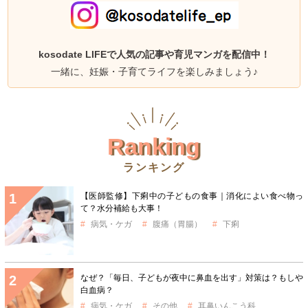
kosodate LIFEで人気の記事や育児マンガを配信中！
一緒に、妊娠・子育てライフを楽しみましょう♪
Ranking
ランキング
【医師監修】下痢中の子どもの食事｜消化によい食べ物っ
て？水分補給も大事！
病気・ケガ
腹痛（胃腸）
下痢
なぜ？「毎日、子どもが夜中に鼻血を出す」対策は？もしや
白血病？
病気・ケガ
その他
耳鼻いんこう科