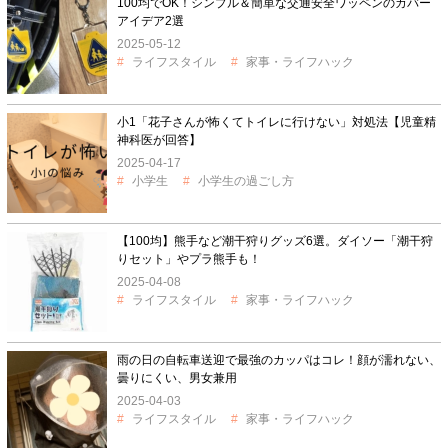
100均でOK！シンプル＆簡単な交通安全ワッペンのカバー
アイデア2選
2025-05-12
ライフスタイル
家事・ライフハック
小1「花子さんが怖くてトイレに行けない」対処法【児童精
神科医が回答】
2025-04-17
小学生
小学生の過ごし方
【100均】熊手など潮干狩りグッズ6選。ダイソー「潮干狩
りセット」やプラ熊手も！
2025-04-08
ライフスタイル
家事・ライフハック
雨の日の自転車送迎で最強のカッパはコレ！顔が濡れない、
曇りにくい、男女兼用
2025-04-03
ライフスタイル
家事・ライフハック