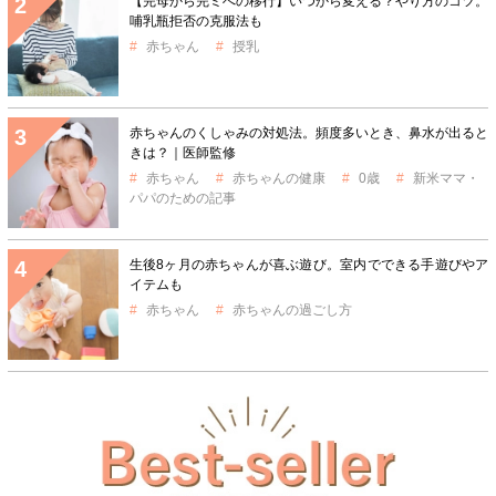
【完母から完ミへの移行】いつから変える？やり方のコツ。
哺乳瓶拒否の克服法も
赤ちゃん
授乳
赤ちゃんのくしゃみの対処法。頻度多いとき、鼻水が出ると
きは？｜医師監修
赤ちゃん
赤ちゃんの健康
0歳
新米ママ・
パパのための記事
生後8ヶ月の赤ちゃんが喜ぶ遊び。室内でできる手遊びやア
イテムも
赤ちゃん
赤ちゃんの過ごし方