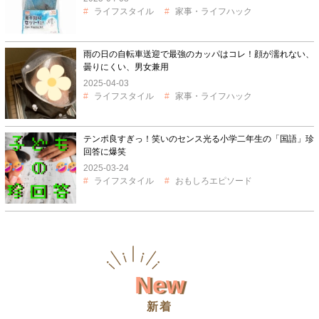
ライフスタイル
家事・ライフハック
雨の日の自転車送迎で最強のカッパはコレ！顔が濡れない、
曇りにくい、男女兼用
2025-04-03
ライフスタイル
家事・ライフハック
テンポ良すぎっ！笑いのセンス光る小学二年生の「国語」珍
回答に爆笑
2025-03-24
ライフスタイル
おもしろエピソード
New
新着