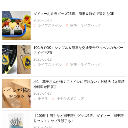
ダイソーお弁当グッズ23選。簡単＆時短で遠足もOK！
2026-03-18
ライフスタイル
家事・ライフハック
100均でOK！シンプル＆簡単な交通安全ワッペンのカバー
アイデア2選
2025-05-12
ライフスタイル
家事・ライフハック
小1「花子さんが怖くてトイレに行けない」対処法【児童精
神科医が回答】
2025-04-17
小学生
小学生の過ごし方
【100均】熊手など潮干狩りグッズ6選。ダイソー「潮干狩
りセット」やプラ熊手も！
2025-04-08