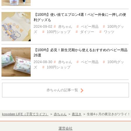
【100均】使い捨てエプロン4選！ベビー外食に一押しの便
利グッズも
2024-09-02
赤ちゃん
ベビー用品
100均グッ
ズ
100円ショップ
ダイソー
ワッツ
【100均】必見！新生児期から使えるおすすめのベビー用品
26選
2024-08-30
赤ちゃん
ベビー用品
100均グッ
ズ
100円ショップ
赤ちゃんの記事一覧
kosodate LIFE（子育てライフ）
>
赤ちゃん
>
夜泣き
> 生後4ヶ月の夜泣きがツライ
運営会社