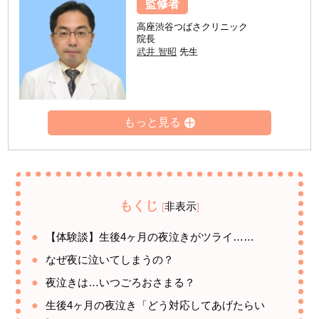
監修者
高座渋谷つばさクリニック
院長
武井 智昭
先生
もくじ
非表示
[
]
【体験談】生後4ヶ月の夜泣きがツライ……
なぜ夜に泣いてしまうの？
夜泣きは…いつごろおさまる？
生後4ヶ月の夜泣き「どう対応してあげたらい