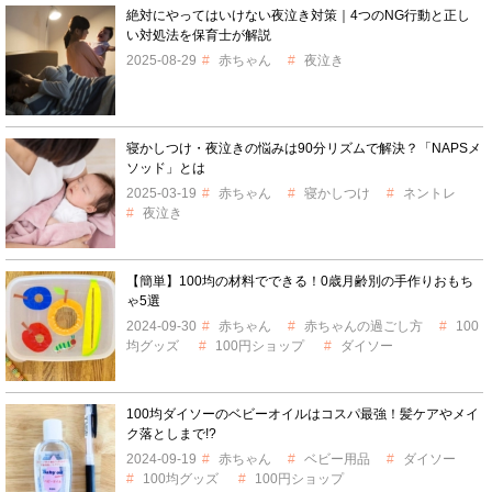
絶対にやってはいけない夜泣き対策｜4つのNG行動と正し
い対処法を保育士が解説
2025-08-29
赤ちゃん
夜泣き
寝かしつけ・夜泣きの悩みは90分リズムで解決？「NAPSメ
ソッド」とは
2025-03-19
赤ちゃん
寝かしつけ
ネントレ
夜泣き
【簡単】100均の材料でできる！0歳月齢別の手作りおもち
ゃ5選
2024-09-30
赤ちゃん
赤ちゃんの過ごし方
100
均グッズ
100円ショップ
ダイソー
100均ダイソーのベビーオイルはコスパ最強！髪ケアやメイ
ク落としまで!?
2024-09-19
赤ちゃん
ベビー用品
ダイソー
100均グッズ
100円ショップ