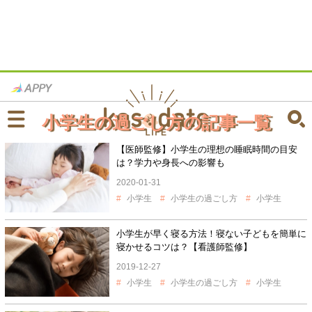
小学生の過ごし方の記事一覧
【医師監修】小学生の理想の睡眠時間の目安
は？学力や身長への影響も
2020-01-31
小学生
小学生の過ごし方
小学生
小学生が早く寝る方法！寝ない子どもを簡単に
寝かせるコツは？【看護師監修】
2019-12-27
小学生
小学生の過ごし方
小学生