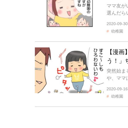
ママ友が
選んだら
2020-09-30
幼稚園
【漫画
う！」
突然始ま
や、ママ
2020-09-16
幼稚園