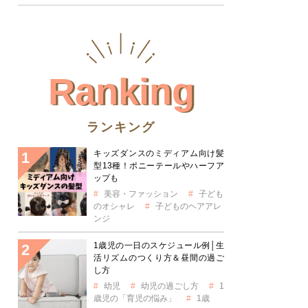
Ranking
ランキング
キッズダンスのミディアム向け髪
型13種！ポニーテールやハーフア
ップも
美容・ファッション
子ども
のオシャレ
子どものヘアアレ
ンジ
1歳児の一日のスケジュール例│生
活リズムのつくり方＆昼間の過ご
し方
幼児
幼児の過ごし方
1
歳児の「育児の悩み」
1歳