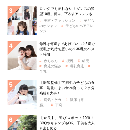
ロングでも崩れない！ダンスの髪
型10種。簡単、下ろすアレンジも
美容・ファッション
子ども
のオシャレ
子どものヘアアレ
ンジ
母乳は何歳まであげていい？3歳で
授乳は気持ち悪いの？卒乳のベス
ト時期
赤ちゃん
授乳
幼児
育児の悩み
母乳育児
卒乳
【医師監修】下痢中の子どもの食
事｜消化によい食べ物って？水分
補給も大事！
病気・ケガ
腹痛（胃
腸）
下痢
【奈良】川遊びスポット10選！
BBQやキャンプもOK。子供も大人
も楽しめる