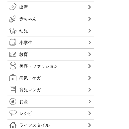
出産
赤ちゃん
幼児
小学生
教育
美容・ファッション
病気・ケガ
育児マンガ
お金
レシピ
ライフスタイル