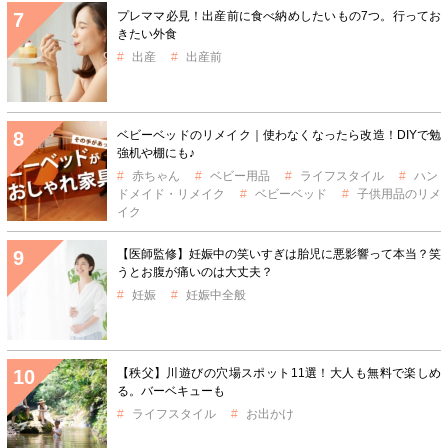
プレママ必見！出産前に食べ納めしたいもの7つ。行ってお
きたい外食
出産
出産前
ベビーベッドのリメイク｜使わなくなったら改造！DIYで勉
強机や棚にも♪
赤ちゃん
ベビー用品
ライフスタイル
ハン
ドメイド・リメイク
ベビーベッド
子供用品のリメ
イク
【医師監修】妊娠中の笑いすぎは胎児に悪影響って本当？笑
うとお腹が痛いのは大丈夫？
妊娠
妊娠中全般
【秩父】川遊びの穴場スポット11選！大人も無料で楽しめ
る。バーベキューも
ライフスタイル
お出かけ