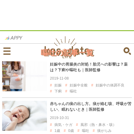
嘔吐の記事一覧
妊娠中の胃腸炎の対処！胎児への影響は？薬
は？下痢や嘔吐も｜医師監修
2019-11-08
妊娠
妊娠中全般
妊娠中の体調不良
下痢
嘔吐
赤ちゃんの痰の出し方。痰が絡む咳、呼吸が苦
しい、眠れないとき｜医師監修
2019-10-31
病気・ケガ
風邪（熱・鼻水・咳）
1歳
0歳
嘔吐
痰がらみ