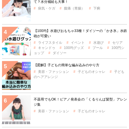
て？水分補給も大事！
病気・ケガ
腹痛（胃腸）
下痢
【100均】水遊びおもちゃ33種！ダイソーの「かき氷」水鉄
砲が可愛い
ライフスタイル
イベント
水遊び
セリア
キャンドゥ
100均グッズ
プール
100円シ
ョップ
ダイソー
【図解】子どもの簡単な編み込みのやり方
美容・ファッション
子どものオシャレ
子ども
のヘアアレンジ
不器用でもOK！ピアノ発表会の「くるりんぱ髪型」アレン
ジ集
美容・ファッション
子どものオシャレ