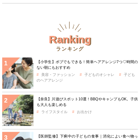
Ranking
ランキング
【小学生】ボブでもできる！簡単ヘアアレンジ7つ♡時間の
ない朝にもおすすめ
美容・ファッション
子どものオシャレ
子ども
のヘアアレンジ
【奈良】川遊びスポット10選！BBQやキャンプもOK。子供
も大人も楽しめる
ライフスタイル
お出かけ
【医師監修】下痢中の子どもの食事｜消化によい食べ物っ