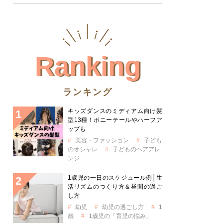
Ranking
ランキング
キッズダンスのミディアム向け髪
型13種！ポニーテールやハーフア
ップも
美容・ファッション
子ども
のオシャレ
子どものヘアアレ
ンジ
1歳児の一日のスケジュール例│生
活リズムのつくり方＆昼間の過ご
し方
幼児
幼児の過ごし方
1
歳
1歳児の「育児の悩み」