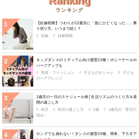
Ranking
ランキング
【妊娠初期】つわりが12週目に「急にひどくなった…」乗
り切り方。いつまで続く？
妊娠
妊娠初期
キッズダンスのミディアム向け髪型13種！ポニーテールや
ハーフアップも
美容・ファッション
子どものオシャレ
子ども
のヘアアレンジ
1歳児の一日のスケジュール例│生活リズムのつくり方＆昼
間の過ごし方
幼児
幼児の過ごし方
1歳
1歳児の「育児の
悩み」
ロングでも崩れない！ダンスの髪型10種。簡単、下ろすア