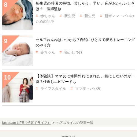
新生児の呼吸の特徴。苦しそう、早い、音がおかしいとき
は？｜医師監修
赤ちゃん
新生児
新生児
新米ママ・パパの
ための記事
セルフねんねはいつから？自然にひとりで寝るトレーニング
のやり方
赤ちゃん
寝かしつけ
【体験談】ママ友に仲間外れにされた。気にしないのが一
番？仕返しエピソードも
ライフスタイル
ママ友・パパ友
kosodate LIFE（子育てライフ）
> ヘアスタイルの記事一覧