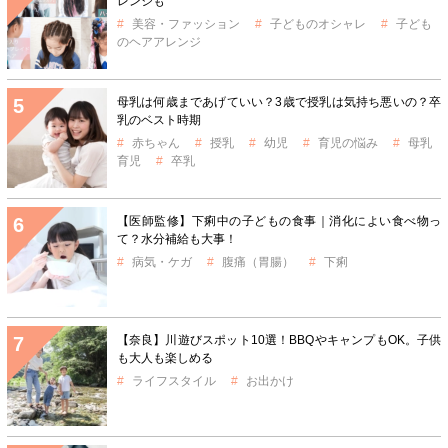
レンジも
美容・ファッション
子どものオシャレ
子ども
のヘアアレンジ
母乳は何歳まであげていい？3歳で授乳は気持ち悪いの？卒
乳のベスト時期
赤ちゃん
授乳
幼児
育児の悩み
母乳
育児
卒乳
【医師監修】下痢中の子どもの食事｜消化によい食べ物っ
て？水分補給も大事！
病気・ケガ
腹痛（胃腸）
下痢
【奈良】川遊びスポット10選！BBQやキャンプもOK。子供
も大人も楽しめる
ライフスタイル
お出かけ