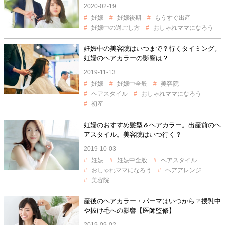
2020-02-19
妊娠
妊娠後期
もうすぐ出産
妊娠中の過ごし方
おしゃれママになろう
妊娠中の美容院はいつまで？行くタイミング。
妊婦のヘアカラーの影響は？
2019-11-13
妊娠
妊娠中全般
美容院
ヘアスタイル
おしゃれママになろう
初産
妊婦のおすすめ髪型＆ヘアカラー。出産前のヘ
アスタイル。美容院はいつ行く？
2019-10-03
妊娠
妊娠中全般
ヘアスタイル
おしゃれママになろう
ヘアアレンジ
美容院
産後のヘアカラー・パーマはいつから？授乳中
や抜け毛への影響【医師監修】