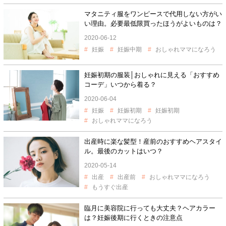
マタニティ服をワンピースで代用しない方がい
い理由。必要最低限買ったほうがよいものは？
2020-06-12
妊娠
妊娠中期
おしゃれママになろう
妊娠初期の服装│おしゃれに見える「おすすめ
コーデ」いつから着る？
2020-06-04
妊娠
妊娠初期
妊娠初期
おしゃれママになろう
出産時に楽な髪型！産前のおすすめヘアスタイ
ル。最後のカットはいつ？
2020-05-14
出産
出産前
おしゃれママになろう
もうすぐ出産
臨月に美容院に行っても大丈夫？ヘアカラー
は？妊娠後期に行くときの注意点