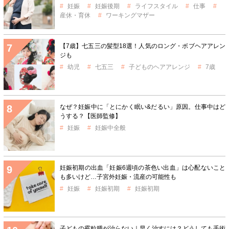
妊娠
妊娠後期
ライフスタイル
仕事
産休・育休
ワーキングマザー
【7歳】七五三の髪型18選！人気のロング・ボブヘアアレン
ジも
幼児
七五三
子どものヘアアレンジ
7歳
なぜ？妊娠中に「とにかく眠い&だるい」原因。仕事中はど
うする？【医師監修】
妊娠
妊娠中全般
妊娠初期の出血「妊娠6週頃の茶色い出血」は心配ないこと
も多いけど…子宮外妊娠・流産の可能性も
妊娠
妊娠初期
妊娠初期
子どもの霰粒腫が治らない｜早く治すには？どうしても手術