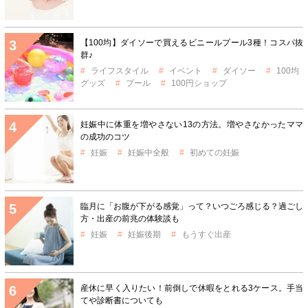
【100均】ダイソーで買えるビニールプール3種！コスパ抜
群♪
ライフスタイル
イベント
ダイソー
100均
グッズ
プール
100円ショップ
妊娠中に体重を増やさない13の方法。増やさなかったママ
の成功のコツ
妊娠
妊娠中全般
初めての妊娠
臨月に「お腹が下がる感覚」って？いつごろ感じる？過ごし
方・出産の前兆の体験談も
妊娠
妊娠後期
もうすぐ出産
産休に早く入りたい！前倒しで休暇をとれる3ケース。手当
てや診断書についても