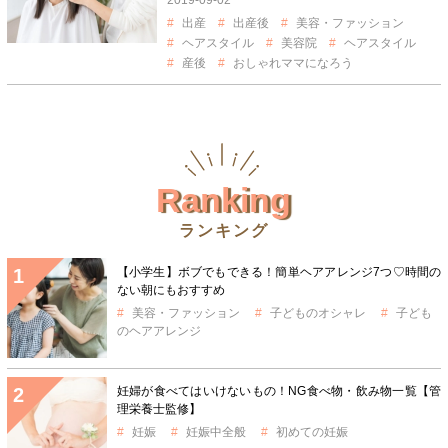
2019-09-02
出産
出産後
美容・ファッション
ヘアスタイル
美容院
ヘアスタイル
産後
おしゃれママになろう
Ranking
ランキング
【小学生】ボブでもできる！簡単ヘアアレンジ7つ♡時間の
ない朝にもおすすめ
美容・ファッション
子どものオシャレ
子ども
のヘアアレンジ
妊婦が食べてはいけないもの！NG食べ物・飲み物一覧【管
理栄養士監修】
妊娠
妊娠中全般
初めての妊娠