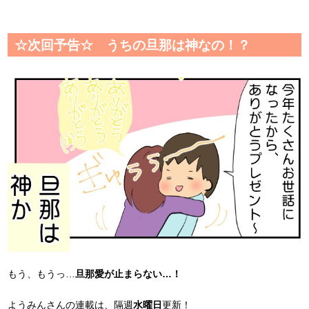
☆次回予告☆ うちの旦那は神なの！？
もう、もうっ…
旦那愛が止まらない…！
ようみんさんの連載は、隔週
水曜日
更新！