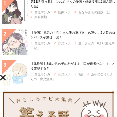
第11話 引っ越し【おなかさんの漫画・妊娠後期に2回入院し
た話】
育児マンガ
妊娠レポ
おなかさんの妊娠日記
妊娠後期
【漫画】兄弟の「赤ちゃん服の選び方」の違い。2人目のロ
ンパース卒業は…涙！
育児マンガ
育児レポ
星田さんの「6さい差兄弟
日記」
【体験談】3歳の男の子のわがまま「口が達者だな～！」ど
う交渉する？
育児マンガ
育児レポ
3歳
あやのこうじさ
んの「育児漫画」