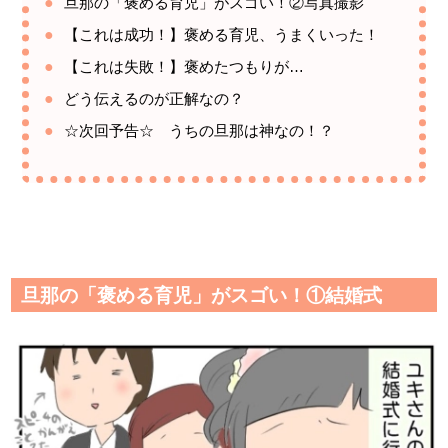
旦那の「褒める育児」がスゴい！②写真撮影
【これは成功！】褒める育児、うまくいった！
【これは失敗！】褒めたつもりが…
どう伝えるのが正解なの？
☆次回予告☆ うちの旦那は神なの！？
旦那の「褒める育児」がスゴい！①結婚式