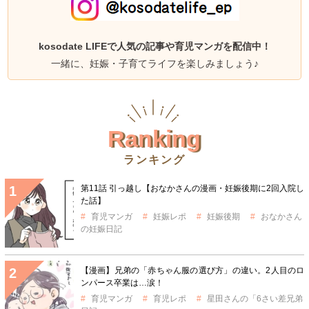
kosodate LIFEで人気の記事や育児マンガを配信中！
一緒に、妊娠・子育てライフを楽しみましょう♪
Ranking
ランキング
第11話 引っ越し【おなかさんの漫画・妊娠後期に2回入院し
た話】
育児マンガ
妊娠レポ
妊娠後期
おなかさん
の妊娠日記
【漫画】兄弟の「赤ちゃん服の選び方」の違い。2人目のロ
ンパース卒業は…涙！
育児マンガ
育児レポ
星田さんの「6さい差兄弟