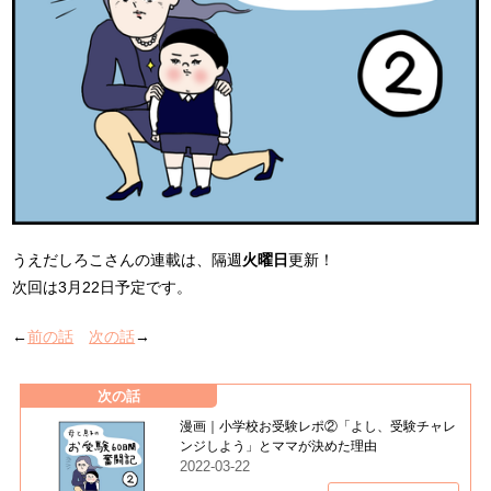
うえだしろこさんの連載は、隔週
火曜日
更新！
次回は3月22日予定です。
←
前の話
次の話
→
次の話
漫画｜小学校お受験レポ②「よし、受験チャレ
ンジしよう」とママが決めた理由
2022-03-22