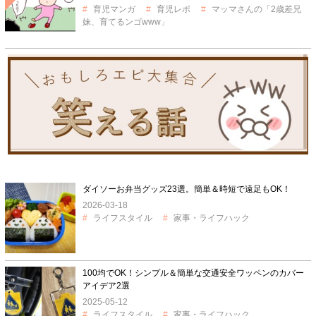
育児マンガ
育児レポ
マッマさんの「2歳差兄
妹、育てるンゴwww」
ダイソーお弁当グッズ23選。簡単＆時短で遠足もOK！
2026-03-18
ライフスタイル
家事・ライフハック
100均でOK！シンプル＆簡単な交通安全ワッペンのカバー
アイデア2選
2025-05-12
ライフスタイル
家事・ライフハック