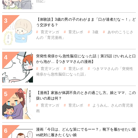
日記」
【体験談】3歳の男の子のわがまま「口が達者だな～！」ど
う交渉する？
育児マンガ
育児レポ
3歳
あやのこうじさ
んの「育児漫画」
突発性発疹から急性脳症になった話｜第15話 けいれんと口
から泡が…【つきママさんの漫画】
育児マンガ
育児レポ
つきママさんの「突発性
発疹から急性脳症になった話」
【漫画】家族が体調不良のときの過ごし方。娘とママ、この
扱いの差は何？
育児マンガ
育児レポ
ようみん。さんの育児漫
画
漫画「今日は、どんな策にでるーー？」靴下を履かせたい親
vs絶対に履きたくない娘