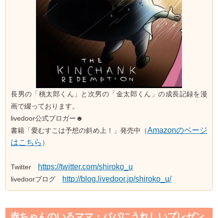
長男の「桃太郎くん」と次男の「金太郎くん」の成長記録を漫
画で綴っております。
livedoor公式ブロガー☻
Amazonのページ
書籍「愛むすこは予想の斜め上！」発売中（
はこちら
）
https://twitter.com/shiroko_u
Twitter
http://blog.livedoor.jp/shiroko_u/
livedoorブログ
赤ちゃんのいるママ・パパにうれしいプレゼン