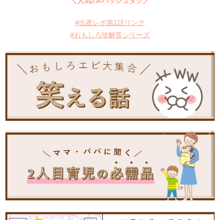
＼人気の#ハッシュタグ／
#出産レポ第1話リンク
#おもしろ珍解答シリーズ