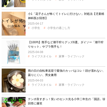
小1「花子さんが怖くてトイレに行けない」対処法【児童精
神科医が回答】
2025-04-17
小学生
小学生の過ごし方
【100均】熊手など潮干狩りグッズ6選。ダイソー「潮干狩
りセット」やプラ熊手も！
2025-04-08
ライフスタイル
家事・ライフハック
雨の日の自転車送迎で最強のカッパはコレ！顔が濡れない、
曇りにくい、男女兼用
2025-04-03
ライフスタイル
家事・ライフハック
テンポ良すぎっ！笑いのセンス光る小学二年生の「国語」珍
回答に爆笑