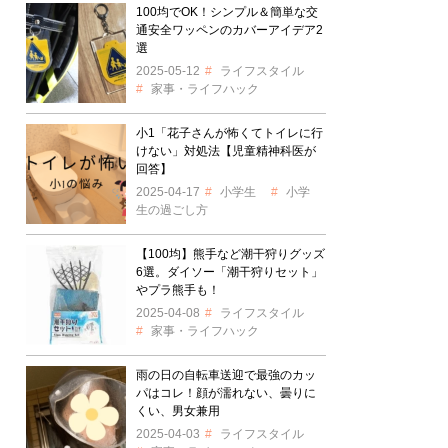
100均でOK！シンプル＆簡単な交
通安全ワッペンのカバーアイデア2
選
2025-05-12
ライフスタイル
家事・ライフハック
小1「花子さんが怖くてトイレに行
けない」対処法【児童精神科医が
回答】
2025-04-17
小学生
小学
生の過ごし方
【100均】熊手など潮干狩りグッズ
6選。ダイソー「潮干狩りセット」
やプラ熊手も！
2025-04-08
ライフスタイル
家事・ライフハック
雨の日の自転車送迎で最強のカッ
パはコレ！顔が濡れない、曇りに
くい、男女兼用
2025-04-03
ライフスタイル