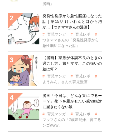
漫画」
突発性発疹から急性脳症になった
話｜第15話 けいれんと口から泡
が…【つきママさんの漫画】
育児マンガ
育児レポ
つきママさんの「突発性発疹から
急性脳症になった話」
【漫画】家族が体調不良のときの
過ごし方。娘とママ、この扱いの
差は何？
育児マンガ
育児レポ
ようみん。さんの育児漫画
漫画「今日は、どんな策にでるー
ー？」靴下を履かせたい親vs絶対
に履きたくない娘
育児マンガ
育児レポ
マッマさんの「2歳差兄妹、育てる
ンゴwww」