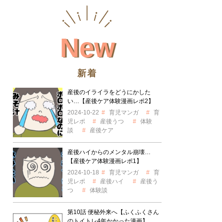
New
新着
産後のイライラをどうにかした
い…【産後ケア体験漫画レポ2】
2024-10-22
育児マンガ
育
児レポ
産後うつ
体験
談
産後ケア
産後ハイからのメンタル崩壊…
【産後ケア体験漫画レポ1】
2024-10-18
育児マンガ
育
児レポ
産後ハイ
産後う
つ
体験談
第10話 便秘外来へ【ふくふくさん
のトイトレ4年かかった漫画】