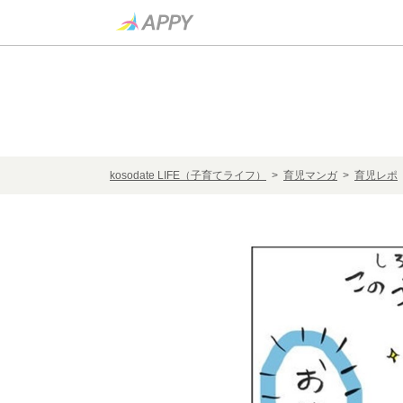
kosodate LIFE（子育てライフ）
>
育児マンガ
>
育児レポ