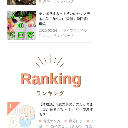
家事・ライフハック
テンポ良すぎっ！笑いのセンス光
る小学二年生の「国語」珍回答に
爆笑
2025-03-24
ライフスタイル
おもしろエピソード
Ranking
ランキング
【体験談】3歳の男の子のわがまま
「口が達者だな～！」どう交渉す
る？
育児マンガ
育児レポ
3
歳
あやのこうじさんの「育児