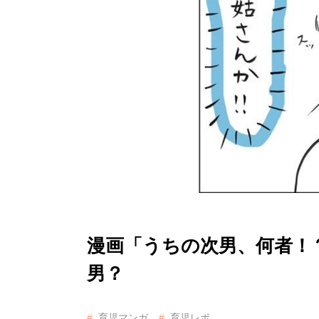
漫画「うちの次男、何者！
男？
育児マンガ
育児レポ