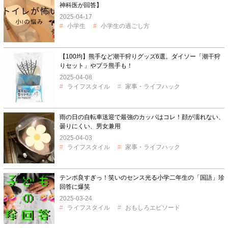
神科医が回答】
2025-04-17
小学生
小学生の過ごし方
【100均】熊手など潮干狩りグッズ6選。ダイソー「潮干狩
りセット」やプラ熊手も！
2025-04-08
ライフスタイル
家事・ライフハック
雨の日の自転車送迎で最強のカッパはコレ！顔が濡れない、
曇りにくい、男女兼用
2025-04-03
ライフスタイル
家事・ライフハック
テンポ良すぎっ！笑いのセンス光る小学二年生の「国語」珍
回答に爆笑
2025-03-24
ライフスタイル
おもしろエピソード