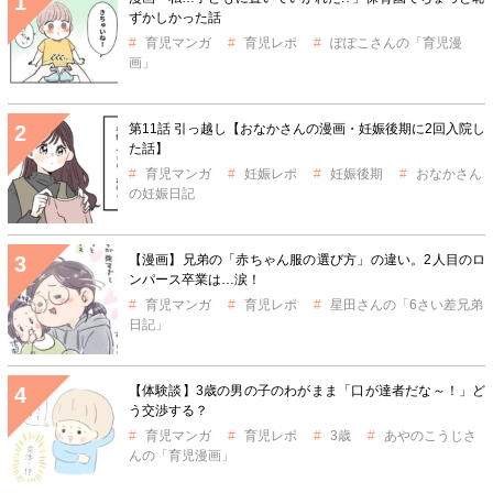
ずかしかった話
育児マンガ
育児レポ
ぽぽこさんの「育児漫
画」
第11話 引っ越し【おなかさんの漫画・妊娠後期に2回入院し
た話】
育児マンガ
妊娠レポ
妊娠後期
おなかさん
の妊娠日記
【漫画】兄弟の「赤ちゃん服の選び方」の違い。2人目のロ
ンパース卒業は…涙！
育児マンガ
育児レポ
星田さんの「6さい差兄弟
日記」
【体験談】3歳の男の子のわがまま「口が達者だな～！」ど
う交渉する？
育児マンガ
育児レポ
3歳
あやのこうじさ
んの「育児漫画」