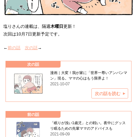
塩りさんの連載は、隔週
木曜日
更新！
次回は10月7日更新予定です。
←
前の話
次の話
→
次の話
漫画｜大変！我が家に「世界一尊いアンパンマ
ン」現る。ママの心はもう限界よ！
2021-10-07
次の話を読む
前の話
「眠りが浅い1歳児」との戦い。夜中にグッス
リ眠るための先輩ママのアドバイスも
2021-09-09