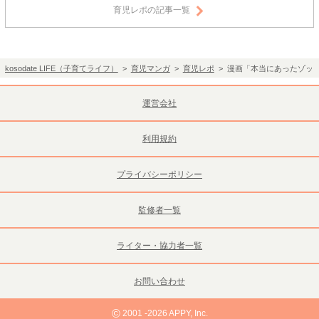
育児レポの記事一覧
kosodate LIFE（子育てライフ）
>
育児マンガ
>
育児レポ
> 漫画「本当にあったゾッ
運営会社
利用規約
プライバシーポリシー
監修者一覧
ライター・協力者一覧
お問い合わせ
©
2001 -2026 APPY, Inc.