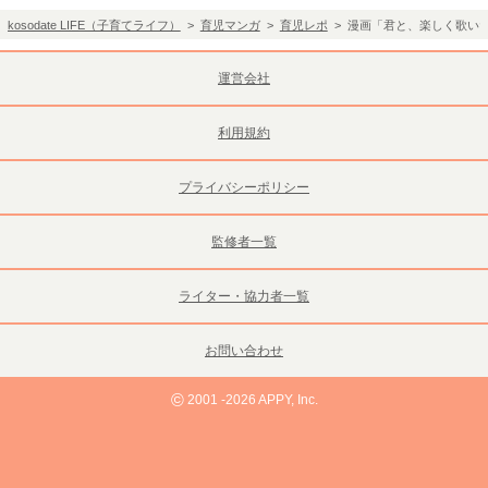
kosodate LIFE（子育てライフ）
>
育児マンガ
>
育児レポ
> 漫画「君と、楽しく歌い
運営会社
利用規約
プライバシーポリシー
監修者一覧
ライター・協力者一覧
お問い合わせ
©
2001 -2026 APPY, Inc.