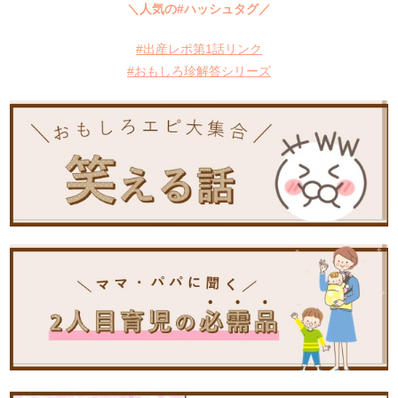
＼人気の#ハッシュタグ／
#出産レポ第1話リンク
#おもしろ珍解答シリーズ