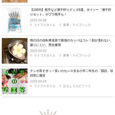
【100均】熊手など潮干狩りグッズ6選。ダイソー「潮干狩
りセット」やプラ熊手も！
2025-04-08
ライフスタイル
家事・ライフハック
雨の日の自転車送迎で最強のカッパはコレ！顔が濡れない、
曇りにくい、男女兼用
2025-04-03
ライフスタイル
家事・ライフハック
テンポ良すぎっ！笑いのセンス光る小学二年生の「国語」珍
回答に爆笑
2025-03-24
ライフスタイル
おもしろエピソード