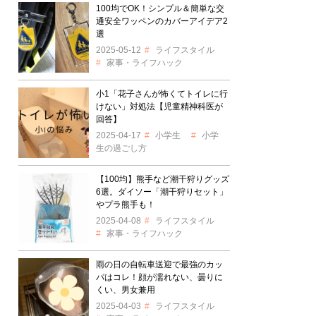
100均でOK！シンプル＆簡単な交
通安全ワッペンのカバーアイデア2
選
2025-05-12
ライフスタイル
家事・ライフハック
小1「花子さんが怖くてトイレに行
けない」対処法【児童精神科医が
回答】
2025-04-17
小学生
小学
生の過ごし方
【100均】熊手など潮干狩りグッズ
6選。ダイソー「潮干狩りセット」
やプラ熊手も！
2025-04-08
ライフスタイル
家事・ライフハック
雨の日の自転車送迎で最強のカッ
パはコレ！顔が濡れない、曇りに
くい、男女兼用
2025-04-03
ライフスタイル