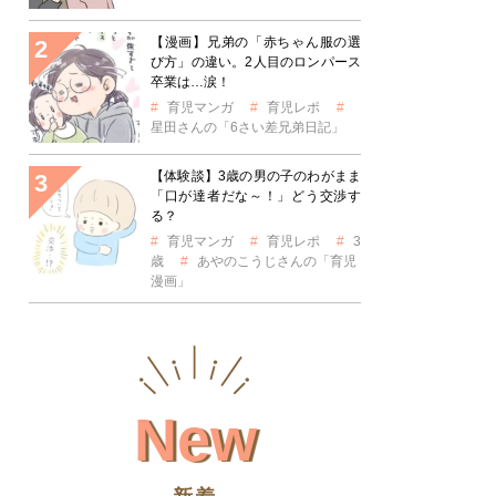
【漫画】兄弟の「赤ちゃん服の選
び方」の違い。2人目のロンパース
卒業は…涙！
育児マンガ
育児レポ
星田さんの「6さい差兄弟日記」
【体験談】3歳の男の子のわがまま
「口が達者だな～！」どう交渉す
る？
育児マンガ
育児レポ
3
歳
あやのこうじさんの「育児
漫画」
New