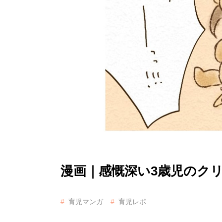
漫画｜感慨深い3歳児のク
育児マンガ
育児レポ