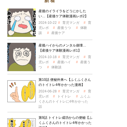
新着
産後のイライラをどうにかした
い…【産後ケア体験漫画レポ2】
2024-10-22
育児マンガ
育
児レポ
産後うつ
体験
談
産後ケア
産後ハイからのメンタル崩壊…
【産後ケア体験漫画レポ1】
2024-10-18
育児マンガ
育
児レポ
産後ハイ
産後う
つ
体験談
第10話 便秘外来へ【ふくふくさん
のトイトレ4年かかった漫画】
2024-06-28
育児マンガ
育
児レポ
トイトレ
ふくふ
くさんのトイトレに4年かかった
話
第9話 トイトレ成功からの便秘【ふ
くふくさんのトイトレ4年かかった