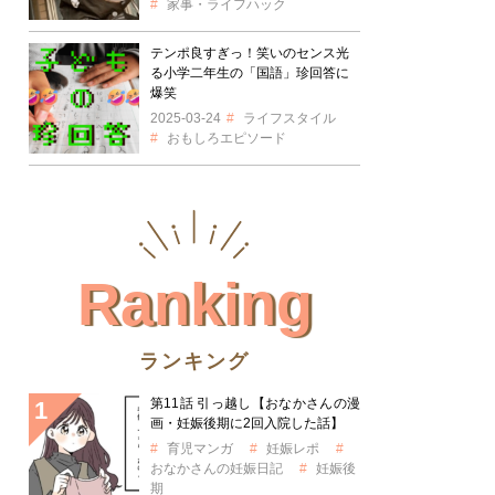
家事・ライフハック
テンポ良すぎっ！笑いのセンス光
る小学二年生の「国語」珍回答に
爆笑
2025-03-24
ライフスタイル
おもしろエピソード
Ranking
ランキング
第11話 引っ越し【おなかさんの漫
画・妊娠後期に2回入院した話】
育児マンガ
妊娠レポ
おなかさんの妊娠日記
妊娠後
期