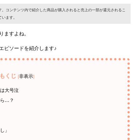
す。コンテンツ内で紹介した商品が購入されると売上の一部が還元されるこ
ています。
りますよね。
エピソードを紹介します♪
もくじ
非表示
[
]
スは大号泣
たら…？
たし」