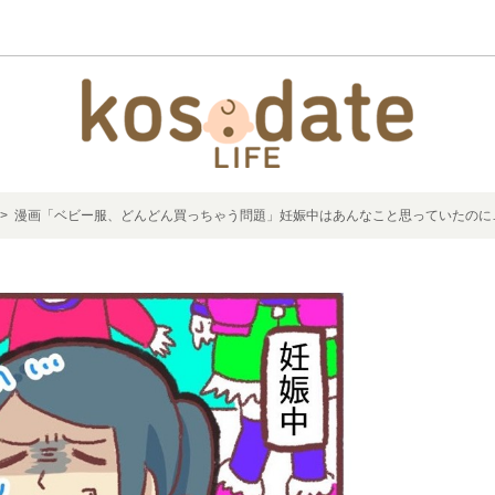
> 漫画「ベビー服、どんどん買っちゃう問題」妊娠中はあんなこと思っていたのに