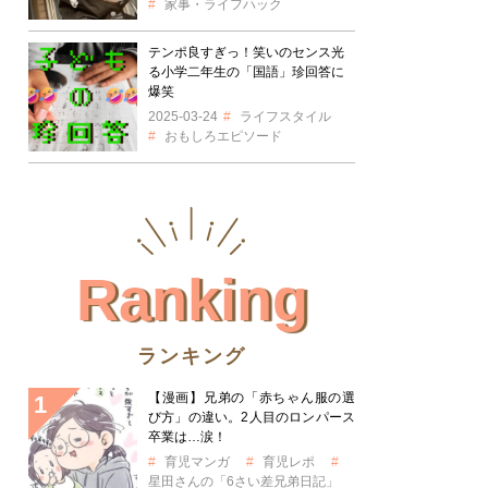
家事・ライフハック
テンポ良すぎっ！笑いのセンス光
る小学二年生の「国語」珍回答に
爆笑
2025-03-24
ライフスタイル
おもしろエピソード
Ranking
ランキング
【漫画】兄弟の「赤ちゃん服の選
び方」の違い。2人目のロンパース
卒業は…涙！
育児マンガ
育児レポ
星田さんの「6さい差兄弟日記」