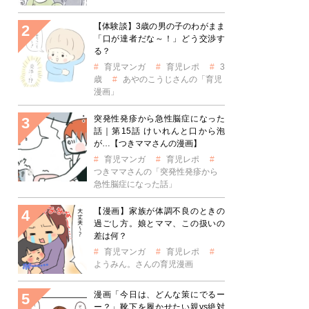
【体験談】3歳の男の子のわがまま
「口が達者だな～！」どう交渉す
る？
育児マンガ
育児レポ
3
歳
あやのこうじさんの「育児
漫画」
突発性発疹から急性脳症になった
話｜第15話 けいれんと口から泡
が…【つきママさんの漫画】
育児マンガ
育児レポ
つきママさんの「突発性発疹から
急性脳症になった話」
【漫画】家族が体調不良のときの
過ごし方。娘とママ、この扱いの
差は何？
育児マンガ
育児レポ
ようみん。さんの育児漫画
漫画「今日は、どんな策にでるー
ー？」靴下を履かせたい親vs絶対