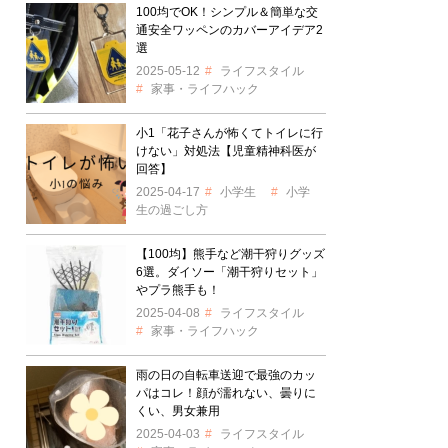
100均でOK！シンプル＆簡単な交
通安全ワッペンのカバーアイデア2
選
2025-05-12
ライフスタイル
家事・ライフハック
小1「花子さんが怖くてトイレに行
けない」対処法【児童精神科医が
回答】
2025-04-17
小学生
小学
生の過ごし方
【100均】熊手など潮干狩りグッズ
6選。ダイソー「潮干狩りセット」
やプラ熊手も！
2025-04-08
ライフスタイル
家事・ライフハック
雨の日の自転車送迎で最強のカッ
パはコレ！顔が濡れない、曇りに
くい、男女兼用
2025-04-03
ライフスタイル