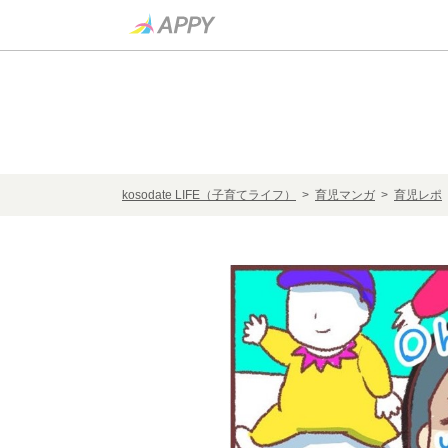
kosodate LIFE（子育てライフ）
>
育児マンガ
>
育児レポ