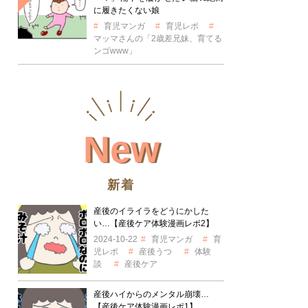
に履きたくない娘
育児マンガ
育児レポ
マッマさんの「2歳差兄妹、育てる
ンゴwww」
New
新着
産後のイライラをどうにかした
い…【産後ケア体験漫画レポ2】
2024-10-22
育児マンガ
育
児レポ
産後うつ
体験
談
産後ケア
産後ハイからのメンタル崩壊…
【産後ケア体験漫画レポ1】