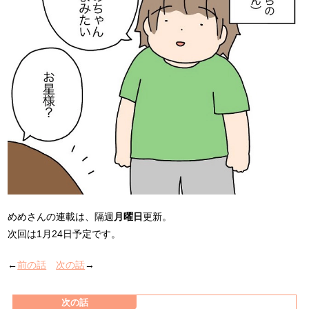
めめさんの連載は、隔週
月曜日
更新。
次回は1月24日予定です。
←
前の話
次の話
→
次の話