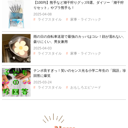
【100均】熊手など潮干狩りグッズ6選。ダイソー「潮干狩
りセット」やプラ熊手も！
2025-04-08
ライフスタイル
家事・ライフハック
雨の日の自転車送迎で最強のカッパはコレ！顔が濡れない、
曇りにくい、男女兼用
2025-04-03
ライフスタイル
家事・ライフハック
テンポ良すぎっ！笑いのセンス光る小学二年生の「国語」珍
回答に爆笑
2025-03-24
ライフスタイル
おもしろエピソード