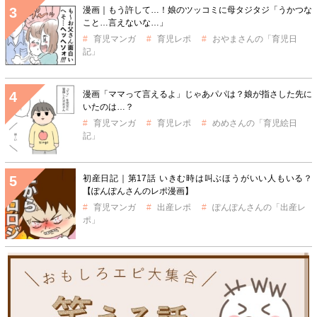
漫画｜もう許して…！娘のツッコミに母タジタジ「うかつな
こと…言えないな…」
育児マンガ
育児レポ
おやまさんの「育児日
記」
漫画「ママって言えるよ」じゃあパパは？娘が指さした先に
いたのは…？
育児マンガ
育児レポ
めめさんの「育児絵日
記」
初産日記｜第17話 いきむ時は叫ぶほうがいい人もいる？
【ぽんぽんさんのレポ漫画】
育児マンガ
出産レポ
ぽんぽんさんの「出産レ
ポ」