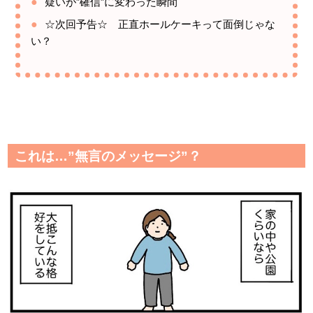
疑いが”確信”に変わった瞬間
☆次回予告☆ 正直ホールケーキって面倒じゃな
い？
これは…”無言のメッセージ”？