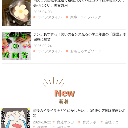
雨の日の自転車送迎で最強のカッパはコレ！顔が濡れない、
曇りにくい、男女兼用
2025-04-03
ライフスタイル
家事・ライフハック
テンポ良すぎっ！笑いのセンス光る小学二年生の「国語」珍
回答に爆笑
2025-03-24
ライフスタイル
おもしろエピソード
New
新着
産後のイライラをどうにかしたい…【産後ケア体験漫画レポ
2】
2024-10-22
育児マンガ
育児レポ
産後うつ
体験談
産後ケア