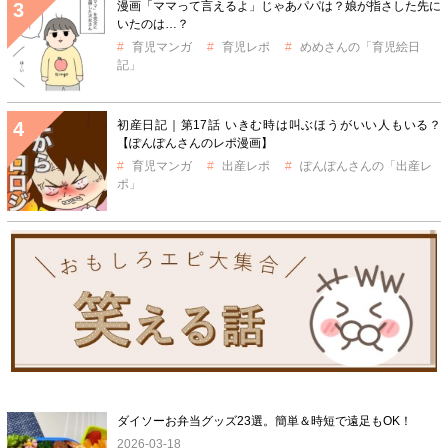
漫画「ママって言えるよ」じゃあパパは？娘が指さした先に
いたのは…？
育児マンガ
育児レポ
めめさんの「育児絵日
記」
初産日記｜第17話 いきむ時は叫ぶほうがいい人もいる？
【ぽんぽんさんのレポ漫画】
育児マンガ
出産レポ
ぽんぽんさんの「出産レ
ポ」
ダイソーお弁当グッズ23選。簡単＆時短で遠足もOK！
2026-03-18